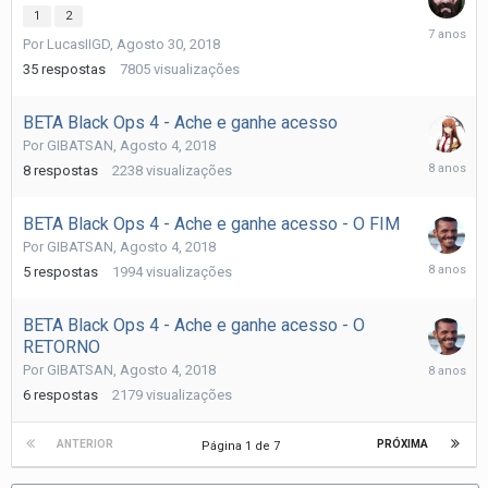
1
2
Setembr
Por
LucasIIGD
,
Agosto 30, 2018
12,
2018
35
respostas
7805
visualizações
BETA Black Ops 4 - Ache e ganhe acesso
Por
GIBATSAN
,
Agosto 4, 2018
Agosto
8
respostas
2238
visualizações
4,
2018
BETA Black Ops 4 - Ache e ganhe acesso - O FIM
Por
GIBATSAN
,
Agosto 4, 2018
Agosto
5
respostas
1994
visualizações
4,
2018
BETA Black Ops 4 - Ache e ganhe acesso - O
RETORNO
Agosto
Por
GIBATSAN
,
Agosto 4, 2018
4,
6
respostas
2179
visualizações
2018
ANTERIOR
PRÓXIMA
Página 1 de 7