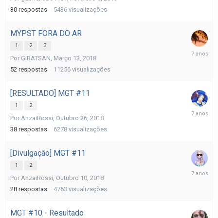
2019
30
respostas
5436
visualizações
MYPST FORA DO AR
1
2
3
Fevereiro
Por
GIBATSAN
,
Março 13, 2018
7,
2019
52
respostas
11256
visualizações
[RESULTADO] MGT #11
1
2
Outubro
Por
AnzaiRossi
,
Outubro 26, 2018
29,
2018
38
respostas
6278
visualizações
[Divulgação] MGT #11
1
2
Outubro
Por
AnzaiRossi
,
Outubro 10, 2018
26,
2018
28
respostas
4763
visualizações
MGT #10 - Resultado