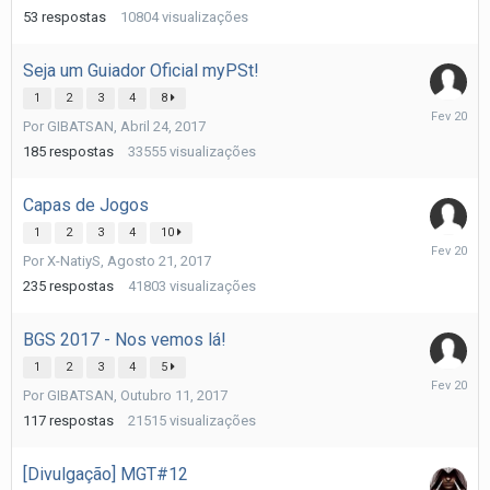
53
respostas
10804
visualizações
Seja um Guiador Oficial myPSt!
1
2
3
4
8
Fevereiro
Por
GIBATSAN
,
Abril 24, 2017
20
185
respostas
33555
visualizações
Capas de Jogos
1
2
3
4
10
Fevereiro
Por
X-NatiyS
,
Agosto 21, 2017
20
235
respostas
41803
visualizações
BGS 2017 - Nos vemos lá!
1
2
3
4
5
Fevereiro
Por
GIBATSAN
,
Outubro 11, 2017
20
117
respostas
21515
visualizações
[Divulgação] MGT#12