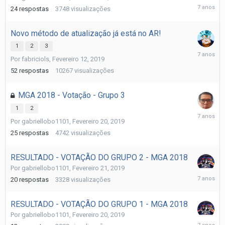
Março
24
respostas
3748
visualizações
3,
2019
Novo método de atualização já está no AR!
1
2
3
Março
Por
fabriciols
,
Fevereiro 12, 2019
3,
2019
52
respostas
10267
visualizações
MGA 2018 - Votação - Grupo 3
1
2
Fevereiro
Por
gabriellobo1101
,
Fevereiro 20, 2019
26,
2019
25
respostas
4742
visualizações
RESULTADO - VOTAÇÃO DO GRUPO 2 - MGA 2018
Por
gabriellobo1101
,
Fevereiro 21, 2019
Fevereiro
20
respostas
3328
visualizações
23,
2019
RESULTADO - VOTAÇÃO DO GRUPO 1 - MGA 2018
Por
gabriellobo1101
,
Fevereiro 20, 2019
Fevereiro