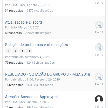
Fevereiro
Por
GIBATSAN
,
Agosto 28, 2018
19
31
respostas
6475
visualizações
Atualização e Discord
Por
Zoio
,
Março 11, 2021
Fevereiro
5
respostas
2296
visualizações
19
Solução de problemas e otimizações
1
2
3
4
Fevereiro
Por
fabriciols
,
Setembro 4, 2025
19
79
respostas
12415
visualizações
RESULTADO - VOTAÇÃO DO GRUPO 3 - MGA 2018
Por
gabriellobo1101
,
Fevereiro 26, 2019
Fevereiro
15
respostas
2606
visualizações
19
Atenção: Acesso ao App mypst
Por
GIBATSAN
,
Janeiro 27, 2019
Fevereiro
11
respostas
2849
visualizações