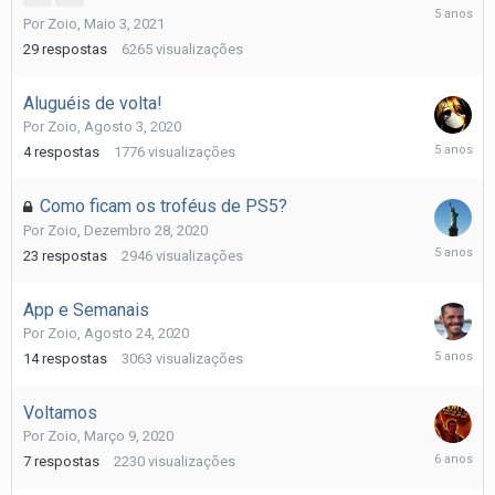
Maio
Por
Zoio
,
Maio 3, 2021
22,
2021
29
respostas
6265
visualizações
Aluguéis de volta!
Por
Zoio
,
Agosto 3, 2020
Abril
4
respostas
1776
visualizações
3,
2021
Como ficam os troféus de PS5?
Por
Zoio
,
Dezembro 28, 2020
Janeiro
23
respostas
2946
visualizações
3,
2021
App e Semanais
Por
Zoio
,
Agosto 24, 2020
Setembr
14
respostas
3063
visualizações
9,
2020
Voltamos
Por
Zoio
,
Março 9, 2020
Março
7
respostas
2230
visualizações
11,
2020