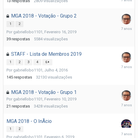
13
respostas
2809
visualizações
23,
2019
MGA 2018 - Votação - Grupo 2
1
2
Fevereiro
Por
gabriellobo1101
,
Fevereiro 16, 2019
21,
2019
39
respostas
5584
visualizações
STAFF - Lista de Membros 2019
1
2
3
4
6
Fevereiro
Por
gabriellobo1101
,
Julho 4, 2016
20,
2019
145
respostas
32130
visualizações
MGA 2018 - Votação - Grupo 1
Por
gabriellobo1101
,
Fevereiro 10, 2019
Fevereiro
21
respostas
3428
visualizações
16,
2019
MGA 2018 - O InÃ­cio
1
2
Fevereiro
Por
gabriellobo1101
,
Fevereiro 6, 2019
9,