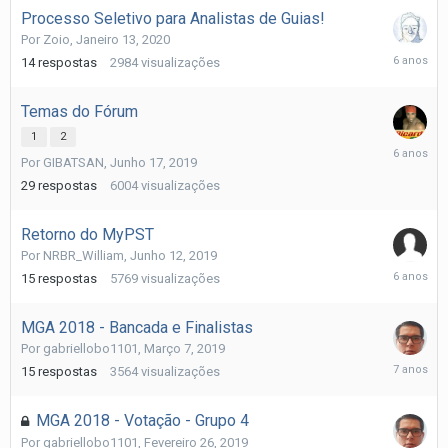
Processo Seletivo para Analistas de Guias!
Por
Zoio
,
Janeiro 13, 2020
Janeiro
14
respostas
2984
visualizações
26,
2020
Temas do Fórum
1
2
Dezembr
Por
GIBATSAN
,
Junho 17, 2019
19,
2019
29
respostas
6004
visualizações
Retorno do MyPST
Por
NRBR_William
,
Junho 12, 2019
Setembr
15
respostas
5769
visualizações
30,
2019
MGA 2018 - Bancada e Finalistas
Por
gabriellobo1101
,
Março 7, 2019
Março
15
respostas
3564
visualizações
9,
2019
MGA 2018 - Votação - Grupo 4
Por
gabriellobo1101
,
Fevereiro 26, 2019