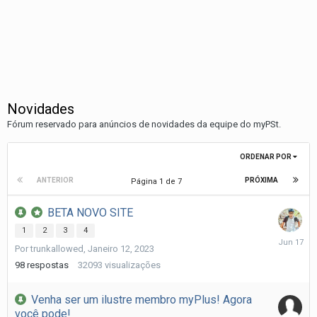
Novidades
Fórum reservado para anúncios de novidades da equipe do myPSt.
ORDENAR POR
ANTERIOR
PRÓXIMA
Página 1 de 7
BETA NOVO SITE
1
2
3
4
Junho
Por
trunkallowed
,
Janeiro 12, 2023
17
98
respostas
32093
visualizações
Venha ser um ilustre membro myPlus! Agora
você pode!