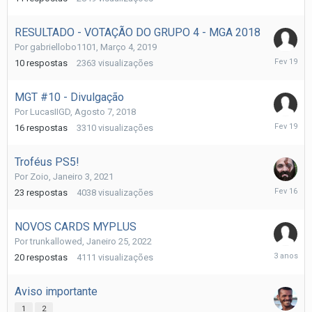
19
RESULTADO - VOTAÇÃO DO GRUPO 4 - MGA 2018
Por
gabriellobo1101
,
Março 4, 2019
Fevereiro
10
respostas
2363
visualizações
19
MGT #10 - Divulgação
Por
LucasIIGD
,
Agosto 7, 2018
Fevereiro
16
respostas
3310
visualizações
19
Troféus PS5!
Por
Zoio
,
Janeiro 3, 2021
Fevereiro
23
respostas
4038
visualizações
16
NOVOS CARDS MYPLUS
Por
trunkallowed
,
Janeiro 25, 2022
Fevereiro
20
respostas
4111
visualizações
6,
2023
Aviso importante
1
2