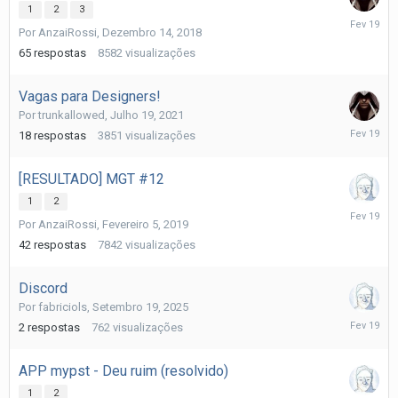
1
2
3
Fevereiro
Por
AnzaiRossi
,
Dezembro 14, 2018
19
65
respostas
8582
visualizações
Vagas para Designers!
Por
trunkallowed
,
Julho 19, 2021
Fevereiro
18
respostas
3851
visualizações
19
[RESULTADO] MGT #12
1
2
Fevereiro
Por
AnzaiRossi
,
Fevereiro 5, 2019
19
42
respostas
7842
visualizações
Discord
Por
fabriciols
,
Setembro 19, 2025
Fevereiro
2
respostas
762
visualizações
19
APP mypst - Deu ruim (resolvido)
1
2