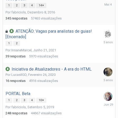
Maio
1
2
3
4
14
4
Por
fabriciols
,
Dezembro 8, 2016
345
respostas
57465
visualizações
ATENÇÃO: Vagas para analistas de guias!
[Encerrado]
Julho
1
2
2,
Por
InsaneMarcel
,
Junho 21, 2021
2021
39
respostas
5970
visualizações
Iniciativa de Atualizadores - A era do HTML
Por
LucasIIGD
,
Fevereiro 26, 2020
Dezembr
16
respostas
4916
visualizações
30,
2020
PORTAL Beta
1
2
3
4
10
Junho
Por
fabriciols
,
Setembro 5, 2019
29
248
respostas
44667
visualizações