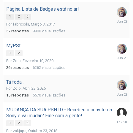
Página Lista de Badges está no ar!
1
2
3
Junho
Por
fabriciols
,
Março 3, 2017
29
57
respostas
9900
visualizações
MyPSt
1
2
Junho
Por
Zoio
,
Fevereiro 10, 2020
29
26
respostas
6262
visualizações
Tá foda...
Por
Zoio
,
Abril 23, 2025
Junho
15
respostas
5570
visualizações
29
MUDANÇA DA SUA PSN ID - Recebeu o convite da
Sony e vai mudar? Fale com a gente!
Fevereiro
1
2
3
20
Por
zakjapa
,
Outubro 23, 2018