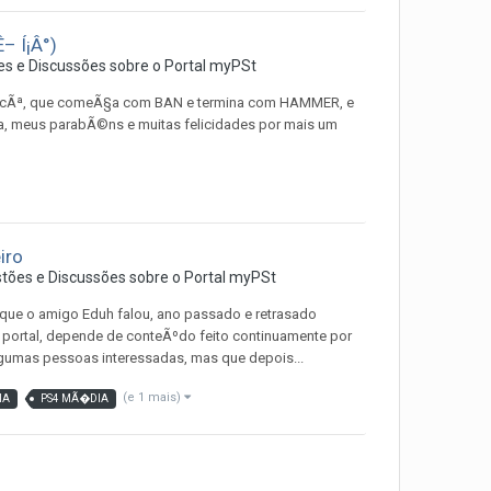
– Í¡Â°)
s e Discussões sobre o Portal myPSt
 vocÃª, que comeÃ§a com BAN e termina com HAMMER, e
Ã§a, meus parabÃ©ns e muitas felicidades por mais um
iro
tões e Discussões sobre o Portal myPSt
 que o amigo Eduh falou, ano passado e retrasado
 portal, depende de conteÃºdo feito continuamente por
lgumas pessoas interessadas, mas que depois...
(e 1 mais)
IA
PS4 MÃ�DIA