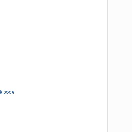
a
a
ê pode!