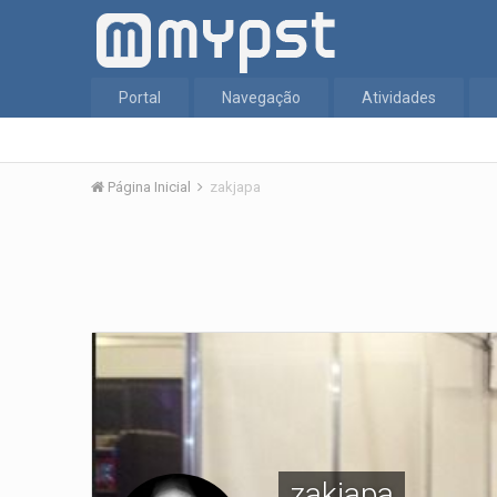
Portal
Navegação
Atividades
Página Inicial
zakjapa
zakjapa