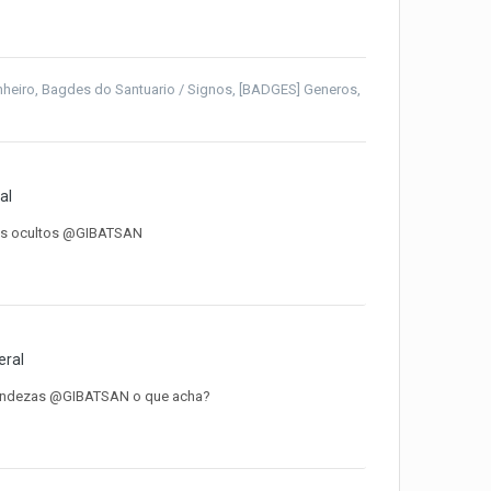
heiro
,
Bagdes do Santuario / Signos
,
[BADGES] Generos,
al
sos ocultos @GIBATSAN
eral
ofundezas @GIBATSAN o que acha?