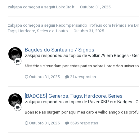
zakjapa
começou a seguir
LoiroCroft
Outubro 31, 2025
zakjapa
começou a seguir
Recompensando Troféus com Prêmios em Din
Tags, Hardcore, Series
e e 1 outro
Outubro 31, 2025
Bagdes do Santuario / Signos
zakjapa
respondeu ao tópico de
wolkin79
em
Badges - Ger
Mistérios circundam por estas partes nobre Lorde dos univer
Outubro 31, 2025
214 respostas
[BADGES] Generos, Tags, Hardcore, Series
zakjapa
respondeu ao tópico de
RavenXBR
em
Badges - G
Boas ideias surgem por aqui meu caro e velho amigo das pr
Outubro 31, 2025
5696 respostas