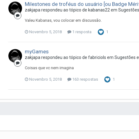
Milestones de troféus do usuário [ou Badge Méri
zakjapa
respondeu ao tópico de
kabanas22
em
Sugestões
Valeu Kabanas, vou colocar em discussão.
Novembro 5, 2018
1 resposta
1
myGames
zakjapa
respondeu ao tópico de
fabriciols
em
Sugestões e
Coisas que vc nem imagina
Novembro 5, 2018
163 respostas
1