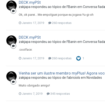
DECK myPSt
zakjapa
respondeu ao tópico de
FBanin
em
Conversa fiad
Ok, ok parei... Me empolguei porque eu jogava Yu-gi-oh
Janeiro 17, 2019
260 respostas
DECK myPSt
zakjapa
respondeu ao tópico de
FBanin
em
Conversa fiad
:coolface:
Janeiro 17, 2019
260 respostas
1
Venha ser um ilustre membro myPlus! Agora voc
zakjapa
respondeu ao tópico de
fabriciols
em
Novidades
Muito obrigado amigo!
Janeiro 7, 2019
345 respostas