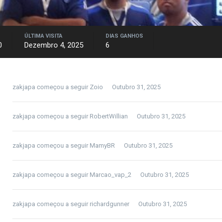
ÚLTIMA VISITA
DIAS GANHOS
0
Dezembro 4, 2025
6
zakjapa
começou a seguir
Zoio
Outubro 31, 2025
zakjapa
começou a seguir
RobertWillian
Outubro 31, 2025
zakjapa
começou a seguir
MamyBR
Outubro 31, 2025
zakjapa
começou a seguir
Marcao_vap_2
Outubro 31, 2025
zakjapa
começou a seguir
richardgunner
Outubro 31, 2025