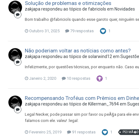
Solução de problemas e otimizações
zakjapa
respondeu ao tópico de
fabriciols
em
Novidades
Bom trabalho @fabriciols quando esse garoto quer, ninguém s
Outubro 31, 2025
79 respostas
1
Não poderiam voltar as notícias como antes?
zakjapa
respondeu ao tópico de
solarwind12
em
Sugestõe
Infelizmente, por questões técnicas, por enquanto não. Caso eu
Janeiro 2, 2020
10 respostas
1
Recompensando Troféus com Prêmios em Dinhe
zakjapa
respondeu ao tópico de
Killerman_7694
em
Suges
Legal Necker, pode passar sim por favor ou peÃ§a para ele en
falamos com ele. valeu! :legal:
Fevereiro 25, 2019
91 respostas
1
PS3 MÃ�D