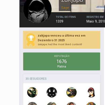
Sage
TOTAL DE ITENS
REGISTRO EM
1339
Maio 9, 201
zakjapa venceu a última vez em
Dezembro 31 2025
zakjapa had the most liked content!
REPUTAÇÃO
1676
Platina
30 SEGUIDORES