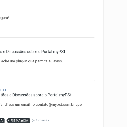
egura!
s e Discussões sobre o Portal myPSt
 ache um plug-in que permita eu aviso.
iro
tões e Discussões sobre o Portal myPSt
viar direto um email no contato@mypst.com.br que
(e 1 mais)
IA
PS4 MÃ�DIA