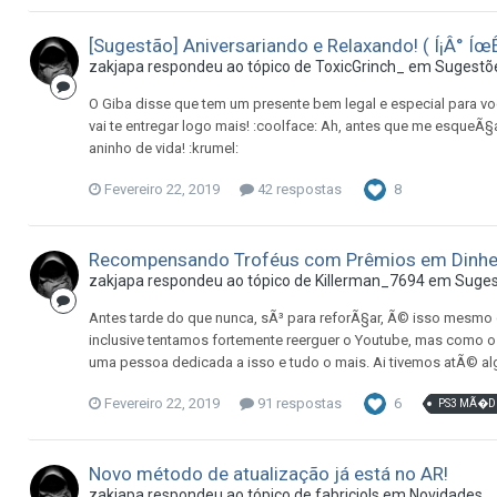
[Sugestão] Aniversariando e Relaxando! ( Í¡Â° ÍœÊ
zakjapa
respondeu ao tópico de
ToxicGrinch_
em
Sugestõe
O Giba disse que tem um presente bem legal e especial para
vai te entregar logo mais! :coolface: Ah, antes que me esque
aninho de vida! :krumel:
Fevereiro 22, 2019
42 respostas
8
Recompensando Troféus com Prêmios em Dinhe
zakjapa
respondeu ao tópico de
Killerman_7694
em
Suges
Antes tarde do que nunca, sÃ³ para reforÃ§ar, Ã© isso mesmo
inclusive tentamos fortemente reerguer o Youtube, mas como o
uma pessoa dedicada a isso e tudo o mais. Ai tivemos atÃ© a
Fevereiro 22, 2019
91 respostas
6
PS3 MÃ�D
Novo método de atualização já está no AR!
zakjapa
respondeu ao tópico de
fabriciols
em
Novidades