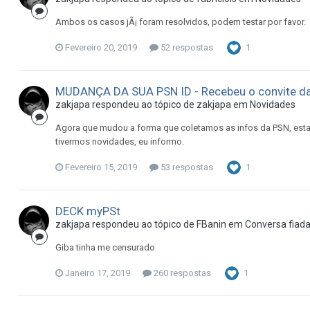
Ambos os casos jÃ¡ foram resolvidos, podem testar por favor.
Fevereiro 20, 2019
52 respostas
1
MUDANÇA DA SUA PSN ID - Recebeu o convite da 
zakjapa
respondeu ao tópico de
zakjapa
em
Novidades
Agora que mudou a forma que coletamos as infos da PSN, es
tivermos novidades, eu informo.
Fevereiro 15, 2019
53 respostas
1
DECK myPSt
zakjapa
respondeu ao tópico de
FBanin
em
Conversa fiad
Giba tinha me censurado
Janeiro 17, 2019
260 respostas
1