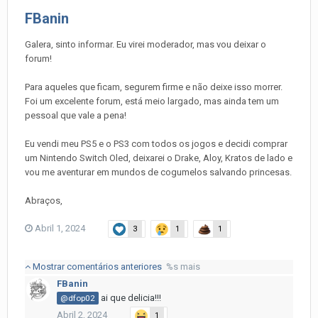
FBanin
Galera, sinto informar. Eu virei moderador, mas vou deixar o
forum!
Para aqueles que ficam, segurem firme e não deixe isso morrer.
Foi um excelente forum, está meio largado, mas ainda tem um
pessoal que vale a pena!
Eu vendi meu PS5 e o PS3 com todos os jogos e decidi comprar
um Nintendo Switch Oled, deixarei o Drake, Aloy, Kratos de lado e
vou me aventurar em mundos de cogumelos salvando princesas.
Abraços,
Abril 1, 2024
3
1
1
Mostrar comentários anteriores
%s mais
FBanin
ai que delicia!!!
@dfop02
Abril 2, 2024
1