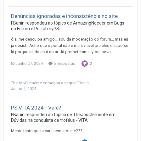
Denúncias ignoradas e inconsistência no site
FBanin
respondeu ao tópico de
AmazingNoeder
em
Bugs
do Fórum e Portal myPSt
óia, me desculpa amigo... sou da moderação do forum... mas eu
já desisti. Acho que o portal não é mais viável pra eles e sabe-se
lá porque ainda está no ar. Já prometeram lay-out novo...
Junho 27, 2024
5 respostas
2
TheJooClemente
começou a seguir
FBanin
Junho 4, 2024
PS VITA 2024 - Vale?
FBanin
respondeu ao tópico de
TheJooClemente
em
Dúvidas na conquista de troféus - VITA
Mente tanto que a cara nem arde né???