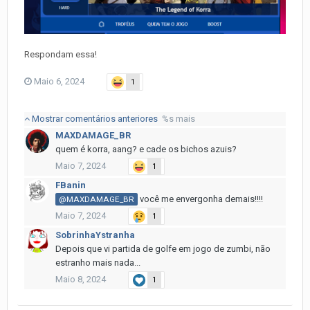
Respondam essa!
Maio 6, 2024
1
Mostrar comentários anteriores
%s mais
MAXDAMAGE_BR
quem é korra, aang? e cade os bichos azuis?
Maio 7, 2024
1
FBanin
você me envergonha demais!!!!
@MAXDAMAGE_BR
Maio 7, 2024
1
SobrinhaYstranha
Depois que vi partida de golfe em jogo de zumbi, não
estranho mais nada...
Maio 8, 2024
1