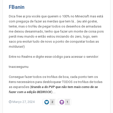
FBanin
Dica free ai pra vocês que querem o 100% no Minecraft mas está
com preguiça de fazer as merdas que tem lá... (eu até gostei,
tentei, mas o troféu de pegar todos os desenhos de armaduras
me deixou desanimado, tenho que fazer um monte de coisa pois
perdi meu mundo e então estou iniciando do zero, logo, sem
saco pra evoluir tudo de novo a ponto de conquistar todas as
molduras!)
Entre no Realms e digite esse código para acessar o servidor:
tnaxceegumu
Consegue fazer todos os troféus de boa, cada ponto tem os
itens necessários para desbloquear TODOS os troféus de todas
as expansões (
tirando a do PVP que não tem mais como de se
fazer com a edição BEDROCK
)....
Março 27, 2024
2
1