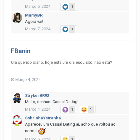
Março 5, 2024
1
MamyBR
Agora vai!
Março 7, 2024
1
FBanin
Olá querido diário, hoje está um dia esquisito, não está?
Março 4, 2024
StrykerBR92
Muito, nenhum Casual Dating!
Março 4, 2024
1
1
SobrinhaYstranha
Apareceu um Casual Dating aí, acho que voltou ao
normal
Março 5, 2024
1