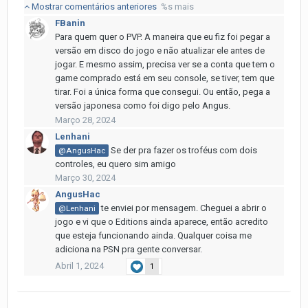
Mostrar comentários anteriores
%s mais
FBanin
Para quem quer o PVP. A maneira que eu fiz foi pegar a
versão em disco do jogo e não atualizar ele antes de
jogar. E mesmo assim, precisa ver se a conta que tem o
game comprado está em seu console, se tiver, tem que
tirar. Foi a única forma que consegui. Ou então, pega a
versão japonesa como foi digo pelo Angus.
Março 28, 2024
Lenhani
Se der pra fazer os troféus com dois
@AngusHac
controles, eu quero sim amigo
Março 30, 2024
AngusHac
te enviei por mensagem. Cheguei a abrir o
@Lenhani
jogo e vi que o Editions ainda aparece, então acredito
que esteja funcionando ainda. Qualquer coisa me
adiciona na PSN pra gente conversar.
Abril 1, 2024
1