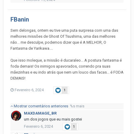
FBanin
Sem delongas, ontem eu tive uma puta surpresa com uma das
melhores missões de Ghost Of Tsushima, uma das melhores
não... me desculpe, podemos dizer que é A MELHOR, O
Fantasma de Yarikawa....
Que isso moleque, a missão é ducaraleo... A postura fantasma é
foda demais! Os inimigos apavorados, correndo pra suas
mãezinhas e eu indo atrás que nem um louco das facas... é FODA
DEMAIS!
Fevereiro 6, 2024
1
Mostrar comentários anteriores
%s mais
MAXDAMAGE_BR
um dos jogos que eu mais gostei
Fevereiro 6, 2024
1