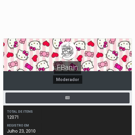
FBanin
Moderador
TOTAL DE ITENS
12071
REGISTRO EM
Julho 23, 2010