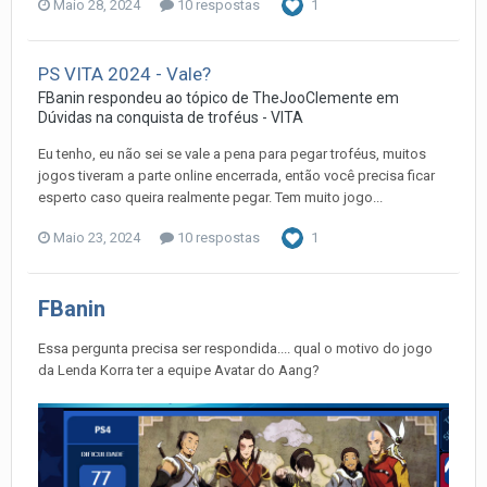
Maio 28, 2024
10 respostas
1
PS VITA 2024 - Vale?
FBanin
respondeu ao tópico de
TheJooClemente
em
Dúvidas na conquista de troféus - VITA
Eu tenho, eu não sei se vale a pena para pegar troféus, muitos
jogos tiveram a parte online encerrada, então você precisa ficar
esperto caso queira realmente pegar. Tem muito jogo...
Maio 23, 2024
10 respostas
1
FBanin
Essa pergunta precisa ser respondida.... qual o motivo do jogo
da Lenda Korra ter a equipe Avatar do Aang?