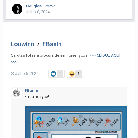
DouglasSikorski
Julho 8, 2024
Louwinn
FBanin
Garotas fofas a procura de senhores rycos
>>> CLIQUE AQUI
<<<
Julho 5, 2024
1
3
FBanin
Errou no ryco!