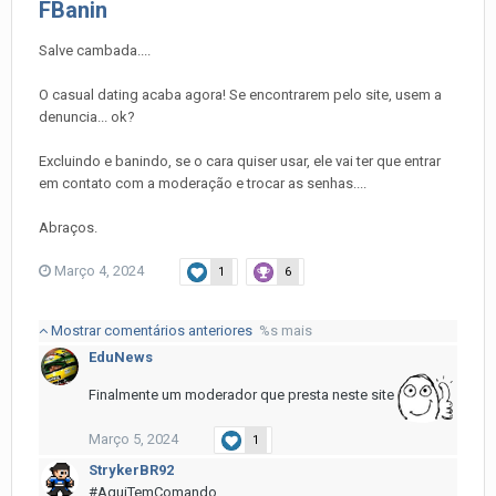
FBanin
Salve cambada....
O casual dating acaba agora! Se encontrarem pelo site, usem a
denuncia... ok?
Excluindo e banindo, se o cara quiser usar, ele vai ter que entrar
em contato com a moderação e trocar as senhas....
Abraços.
Março 4, 2024
1
6
Mostrar comentários anteriores
%s mais
EduNews
Finalmente um moderador que presta neste site
Março 5, 2024
1
StrykerBR92
#AquiTemComando