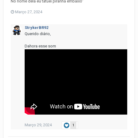
No nome dela eu tatuei piranha embaixo"
Março 27, 2024
StrykerBR92
Querido diário,
Dahora esse som
Março 29, 2024
1