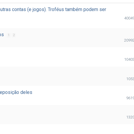
 outras contas (e jogos). Troféus também podem ser
4004
dos
1
2
2099
1040
105
reposição deles
961
132