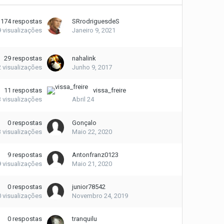
174
respostas
SRrodriguesdeS
9
visualizações
Janeiro 9, 2021
29
respostas
nahalink
2
visualizações
Junho 9, 2017
11
respostas
vissa_freire
3
visualizações
Abril 24
0
respostas
Gonçalo
3
visualizações
Maio 22, 2020
9
respostas
Antonfranz0123
9
visualizações
Maio 21, 2020
0
respostas
junior78542
0
visualizações
Novembro 24, 2019
0
respostas
tranquilu