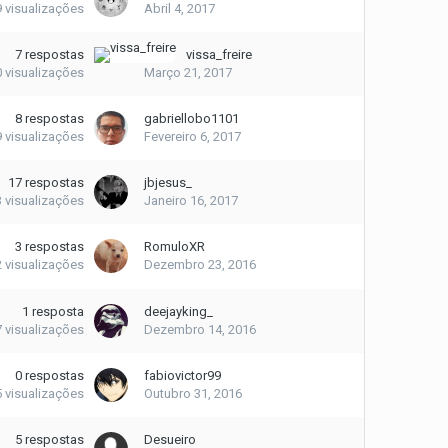
9
visualizações
Abril 4, 2017
7
respostas
vissa_freire
0
visualizações
Março 21, 2017
8
respostas
gabriellobo1101
9
visualizações
Fevereiro 6, 2017
17
respostas
jbjesus_
3
visualizações
Janeiro 16, 2017
3
respostas
RomuloXR
2
visualizações
Dezembro 23, 2016
1
resposta
deejayking_
7
visualizações
Dezembro 14, 2016
0
respostas
fabiovictor99
5
visualizações
Outubro 31, 2016
5
respostas
Desueiro