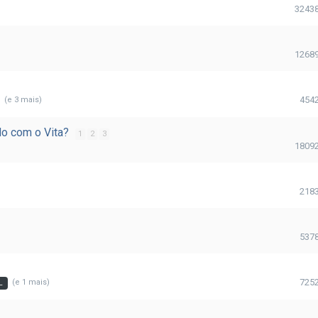
3243
1268
454
(e 3 mais)
do com o Vita?
1
2
3
1809
218
537
725
(e 1 mais)
L