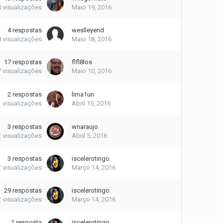
4
visualizações
Maio 19, 2016
4
respostas
weslleyend
8
visualizações
Maio 18, 2016
17
respostas
flfl8los
7
visualizações
Maio 10, 2016
2
respostas
lima1un
1
visualizações
Abril 15, 2016
3
respostas
wnaraujo
2
visualizações
Abril 5, 2016
3
respostas
iscelerotingo
2
visualizações
Março 14, 2016
29
respostas
iscelerotingo
2
visualizações
Março 14, 2016
1
resposta
iscelerotingo