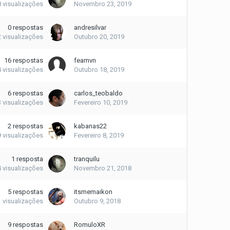
8
visualizações
Novembro 23, 2019
0
respostas
andresilvar
2
visualizações
Outubro 20, 2019
16
respostas
feamvn
4
visualizações
Outubro 18, 2019
6
respostas
carlos_teobaldo
3
visualizações
Fevereiro 10, 2019
2
respostas
kabanas22
9
visualizações
Fevereiro 8, 2019
1
resposta
tranquilu
4
visualizações
Novembro 21, 2018
5
respostas
itsmemaikon
1
visualizações
Outubro 9, 2018
9
respostas
RomuloXR