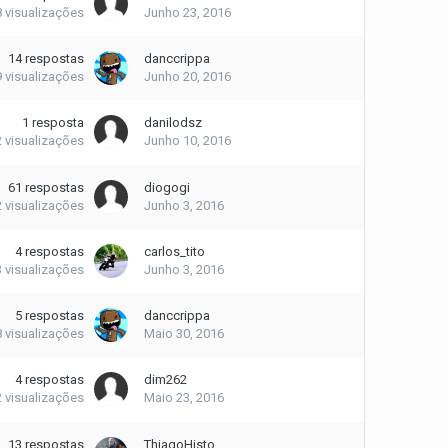
8
visualizações
Junho 23, 2016
14
respostas
danccrippa
9
visualizações
Junho 20, 2016
1
resposta
danilodsz
2
visualizações
Junho 10, 2016
61
respostas
diogogi
2
visualizações
Junho 3, 2016
4
respostas
carlos_tito
3
visualizações
Junho 3, 2016
5
respostas
danccrippa
8
visualizações
Maio 30, 2016
4
respostas
dim262
2
visualizações
Maio 23, 2016
13
respostas
ThiagoHisto