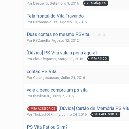
Por
Desueiro
,
Setembro 1, 2016
VITA MÃ�DIA
Tela frontal do Vita Travando
Por
NathannSouza
,
Agosto 19, 2016
Duas contas no mesmo PSVita
1
2
3
Por
RSZanella
,
Agosto 12, 2012
[Dúvida] PS Vita vale a pena agora?
Por
cloudfxgamer
,
Março 20, 2016
VITA FISICO
contas PS Vita
Por
Calangocascao
,
Julho 21, 2016
vale a pena compra um ps vita
Por
thayllon10
,
Julho 7, 2016
[Dúvida] Cartão de Memória PS Vit
VITA ACESSORIOS
Por
TheLastOfPrinny
,
Junho 24, 2016
VITA ACESSORIOS
PS Vita Fat ou Slim?