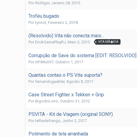
Por
RichIgor
,
Janeiro 28, 2015
Troféu bugado
Por
tynnot
,
Fevereiro 2, 2018
(Resolvido) Vita não conecta mais...
Por
ErickGamePlayRJ
,
Maio 3, 2015
VITA MÃ�DIA
Corrupção de Save do sistema [EDIT: RESOLVIDO]
Por
InFiMuS07
,
Outubro 1, 2017
Quantas contas o PS Vita suporta?
Por
fernandogaebler
,
Agosto 8, 2017
Case Street Fighter x Tekken + Grip
Por
BigodinLoiro
,
Outubro 31, 2012
PSVITA - Kit de Viagem (original SONY)
Por
tethadefrango
,
Junho 2, 2017
Polimento de tela arranhada