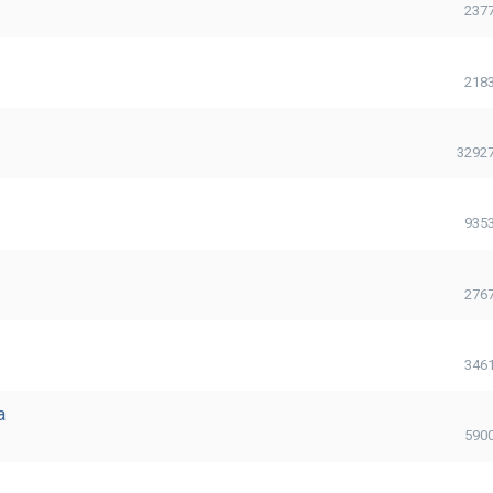
237
218
3292
935
276
346
a
590