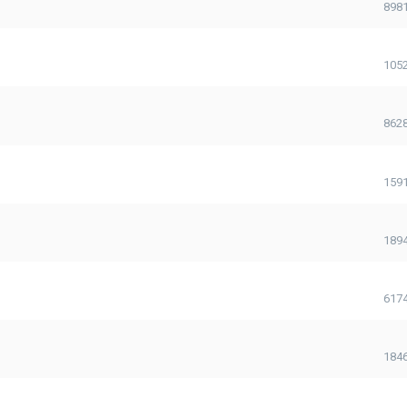
898
105
862
159
189
617
184