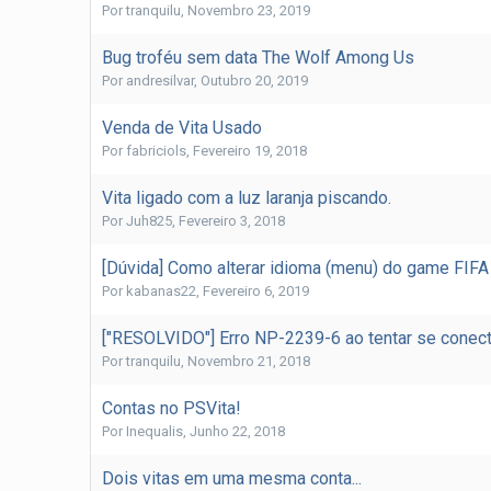
Por
tranquilu
,
Novembro 23, 2019
Bug troféu sem data The Wolf Among Us
Por
andresilvar
,
Outubro 20, 2019
Venda de Vita Usado
Por
fabriciols
,
Fevereiro 19, 2018
Vita ligado com a luz laranja piscando.
Por
Juh825
,
Fevereiro 3, 2018
[Dúvida] Como alterar idioma (menu) do game FIFA
Por
kabanas22
,
Fevereiro 6, 2019
["RESOLVIDO"] Erro NP-2239-6 ao tentar se conecta
Por
tranquilu
,
Novembro 21, 2018
Contas no PSVita!
Por
Inequalis
,
Junho 22, 2018
Dois vitas em uma mesma conta...