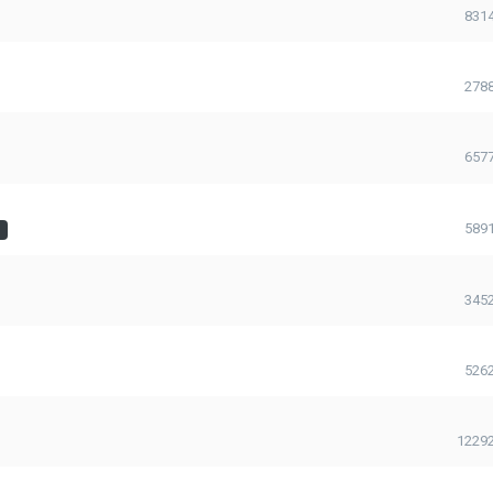
831
278
657
589
S
345
526
1229