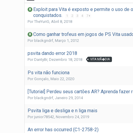
Exploit para Vita é exposto e permite o uso de
conquistados.
1
2
3
4
7
Por
TheYuriG
,
Abril 8, 2018
Como ganhar trofeus em jogos de PS Vita usa
Por
blackgndrf
,
Março 1, 2012
psvita dando error 2018
Por
DantyBr
,
Dezembro 18, 2018
VITA MÃ�DIA
Ps vita não funciona
Por
Gonçalo
,
Maio 22, 2020
[Tutorial] Perdeu seus cartões AR? Aprenda fazer 
Por
blackgndrf
,
Janeiro 29, 2014
Psvita liga e desliga e n liga mais
Por
junior78542
,
Novembro 24, 2019
An error has occurred (C1-2758-2)