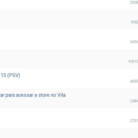
230
109
345
1031
 15 (PSV)
400
r para acessar a store no Vita
248
273