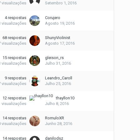
7
visualizações
Setembro 1, 2016
4
respostas
Corujero
3
visualizações
Agosto 19, 2016
68
respostas
ShunyViolinist
7
visualizações
Agosto 17, 2016
15
respostas
gleison_rs
3
visualizações
Julho 31, 2016
9
respostas
Leandro_Caroll
7
visualizações
Julho 25, 2016
12
respostas
thayllon10
1
visualizações
Julho 8, 2016
14
respostas
RomuloXR
0
visualizações
Junho 28, 2016
14
respostas
danilodsz