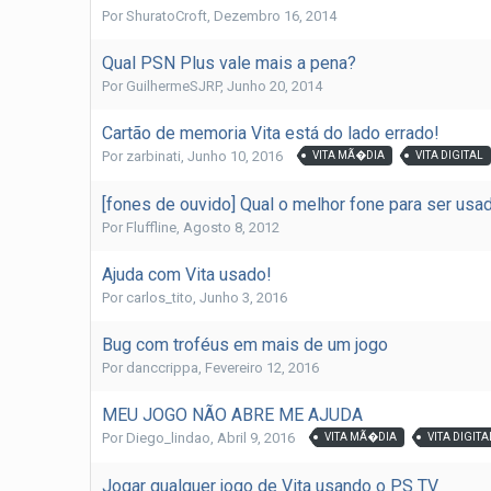
Por
ShuratoCroft
,
Dezembro 16, 2014
Qual PSN Plus vale mais a pena?
Por
GuilhermeSJRP
,
Junho 20, 2014
Cartão de memoria Vita está do lado errado!
Por
zarbinati
,
Junho 10, 2016
VITA MÃ�DIA
VITA DIGITAL
[fones de ouvido] Qual o melhor fone para ser usa
Por
Fluffline
,
Agosto 8, 2012
Ajuda com Vita usado!
Por
carlos_tito
,
Junho 3, 2016
Bug com troféus em mais de um jogo
Por
danccrippa
,
Fevereiro 12, 2016
MEU JOGO NÃO ABRE ME AJUDA
Por
Diego_lindao
,
Abril 9, 2016
VITA MÃ�DIA
VITA DIGITA
Jogar qualquer jogo de Vita usando o PS TV