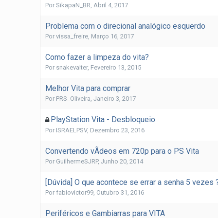
Por
SikapaN_BR
,
Abril 4, 2017
Problema com o direcional analógico esquerdo
Por
vissa_freire
,
Março 16, 2017
Como fazer a limpeza do vita?
Por
snakevalter
,
Fevereiro 13, 2015
Melhor Vita para comprar
Por
PRS_Oliveira
,
Janeiro 3, 2017
PlayStation Vita - Desbloqueio
Por
ISRAELPSV
,
Dezembro 23, 2016
Convertendo vÃ­deos em 720p para o PS Vita
Por
GuilhermeSJRP
,
Junho 20, 2014
[Dúvida] O que acontece se errar a senha 5 vezes 
Por
fabiovictor99
,
Outubro 31, 2016
Periféricos e Gambiarras para VITA