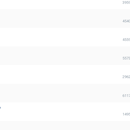
395
454
455
557
296
611
?
149