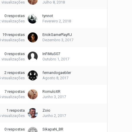
1
visualizações
Julho 8, 2018
0
respostas
tynnot
2
visualizações
Fevereiro 2, 2018
19
respostas
ErickGamePlayRJ
8
visualizações
Dezembro 3, 2017
0
respostas
InFiMuS07
1
visualizações
Outubro 1, 2017
2
respostas
fernandogaebler
4
visualizações
Agosto 8, 2017
7
respostas
RomuloXR
4
visualizações
Junho 3, 2017
1
resposta
Zoio
6
visualizações
Junho 2, 2017
0
respostas
SikapaN_BR