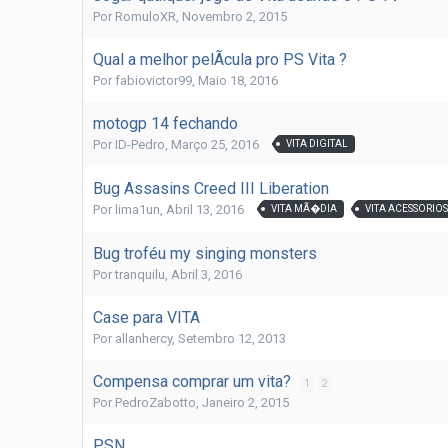
Por
RomuloXR
,
Novembro 2, 2015
Qual a melhor pelÃ­cula pro PS Vita ?
Por
fabiovictor99
,
Maio 18, 2016
motogp 14 fechando
Por
ID-Pedro
,
Março 25, 2016
VITA DIGITAL
Bug Assasins Creed III Liberation
Por
lima1un
,
Abril 13, 2016
VITA MÃ�DIA
VITA ACESSORIO
Bug troféu my singing monsters
Por
tranquilu
,
Abril 3, 2016
Case para VITA
Por
allanhercy
,
Setembro 12, 2013
Compensa comprar um vita?
1
2
Por
PedroZabotto
,
Janeiro 2, 2015
PSN