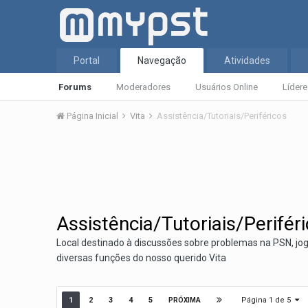
Portal
Navegação
Atividades
Forums
Moderadores
Usuários Online
Líder
Página Inicial
Vita
Assistência/Tutoriais/Periféricos
Assistência/Tutoriais/Perifér
Local destinado à discussões sobre problemas na PSN, j
diversas funções do nosso querido Vita
Página 1 de 5
1
2
3
4
5
PRÓXIMA