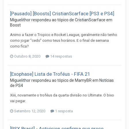
[Pausado] [Boosts] CristianScarface [PS3 e PS4]
Miguelithor
respondeu ao tópico de
CristianScarface
em
Boost
Animo a fazer o Tropico e Rocket League, geralmente não tenho
como jogar "cedo" como teus horários. E o final de semana
como fica?
Outubro 8, 2020
14 respostas
[Exophase] Lista de Troféus - FIFA 21
Miguelithor
respondeu ao tópico de
MamyBR
em
Notí­cias
de PS4
Xiiii, novamente o troféus da quarta divisão no Ultimate. O bixo
vai pegar.
Setembro 12, 2020
1 resposta
[PSX Brasil] - Activision confirma que preço