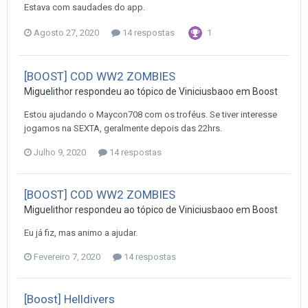
Estava com saudades do app.
Agosto 27, 2020
14 respostas
1
[BOOST] COD WW2 ZOMBIES
Miguelithor
respondeu ao tópico de
Viniciusbaoo
em
Boost
Estou ajudando o Maycon708 com os troféus. Se tiver interesse
jogamos na SEXTA, geralmente depois das 22hrs.
Julho 9, 2020
14 respostas
[BOOST] COD WW2 ZOMBIES
Miguelithor
respondeu ao tópico de
Viniciusbaoo
em
Boost
Eu já fiz, mas animo a ajudar.
Fevereiro 7, 2020
14 respostas
[Boost] Helldivers