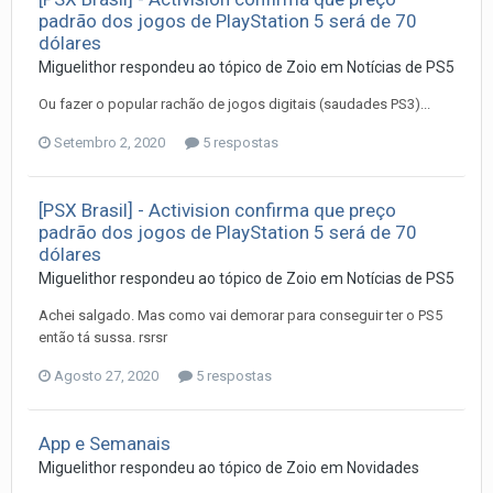
padrão dos jogos de PlayStation 5 será de 70
dólares
Miguelithor
respondeu ao tópico de
Zoio
em
Notí­cias de PS5
Ou fazer o popular rachão de jogos digitais (saudades PS3)...
Setembro 2, 2020
5 respostas
[PSX Brasil] - Activision confirma que preço
padrão dos jogos de PlayStation 5 será de 70
dólares
Miguelithor
respondeu ao tópico de
Zoio
em
Notí­cias de PS5
Achei salgado. Mas como vai demorar para conseguir ter o PS5
então tá sussa. rsrsr
Agosto 27, 2020
5 respostas
App e Semanais
Miguelithor
respondeu ao tópico de
Zoio
em
Novidades