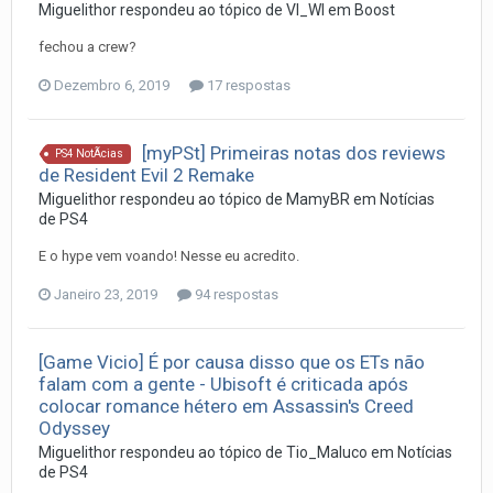
Miguelithor
respondeu ao tópico de
VI_WI
em
Boost
fechou a crew?
Dezembro 6, 2019
17 respostas
[myPSt] Primeiras notas dos reviews
PS4 NotÃ­cias
de Resident Evil 2 Remake
Miguelithor
respondeu ao tópico de
MamyBR
em
Notí­cias
de PS4
E o hype vem voando! Nesse eu acredito.
Janeiro 23, 2019
94 respostas
[Game Vicio] É por causa disso que os ETs não
falam com a gente - Ubisoft é criticada após
colocar romance hétero em Assassin's Creed
Odyssey
Miguelithor
respondeu ao tópico de
Tio_Maluco
em
Notí­cias
de PS4