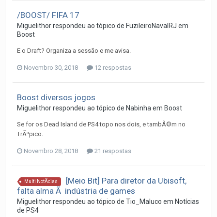
/BOOST/ FIFA 17
Miguelithor
respondeu ao tópico de
FuzileiroNavalRJ
em
Boost
E o Draft? Organiza a sessão e me avisa.
Novembro 30, 2018
12 respostas
Boost diversos jogos
Miguelithor
respondeu ao tópico de
Nabinha
em
Boost
Se for os Dead Island de PS4 topo nos dois, e tambÃ©m no
TrÃ³pico.
Novembro 28, 2018
21 respostas
[Meio Bit] Para diretor da Ubisoft,
Multi NotÃ­cias
falta alma Ã indústria de games
Miguelithor
respondeu ao tópico de
Tio_Maluco
em
Notí­cias
de PS4