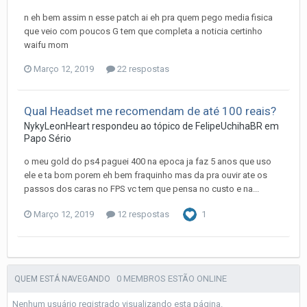
n eh bem assim n esse patch ai eh pra quem pego media fisica
que veio com poucos G tem que completa a noticia certinho
waifu mom
Março 12, 2019
22 respostas
Qual Headset me recomendam de até 100 reais?
NykyLeonHeart
respondeu ao tópico de
FelipeUchihaBR
em
Papo Sério
o meu gold do ps4 paguei 400 na epoca ja faz 5 anos que uso
ele e ta bom porem eh bem fraquinho mas da pra ouvir ate os
passos dos caras no FPS vc tem que pensa no custo e na...
Março 12, 2019
12 respostas
1
0 MEMBROS ESTÃO ONLINE
QUEM ESTÁ NAVEGANDO
Nenhum usuário registrado visualizando esta página.