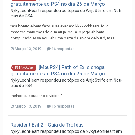
gratuitamente ao PS4 no dia 26 de Março
NykyLeonHeart
respondeu ao tópico de
AnjoStrife
em
Notí­
cias de PS4
tera bonito e bem feito ai se exagero kkkkkkkk tera foi o
mmorpg mais cagado que eu ja joguei O jogo eh bem
complicado essa aqui eh uma parte da arvore de build, mas...
Março 13, 2019
16 respostas
[MeuPS4] Path of Exile chega
PS4 NotÃ­cias
gratuitamente ao PS4 no dia 26 de Março
NykyLeonHeart
respondeu ao tópico de
AnjoStrife
em
Notí­
cias de PS4
melhor eu apurar no division 2
Março 13, 2019
16 respostas
Resident Evil 2 - Guia de Troféus
NykyLeonHeart
respondeu ao tópico de
NykyLeonHeart
em