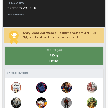
ÚLTIMA VISITA
Dezembro 29, 2020
DIAS GANHOS
8
NykyLeonHeart venceu a última vez em Abril 23
NykyLeonHeart had the most liked content!
REPUTAÇÃO
926
Platina
65 SEGUIDORES