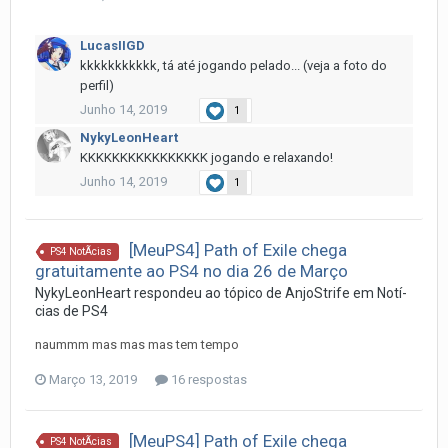
LucasIIGD
kkkkkkkkkkk, tá até jogando pelado... (veja a foto do
perfil)
Junho 14, 2019
1
NykyLeonHeart
KKKKKKKKKKKKKKKK jogando e relaxando!
Junho 14, 2019
1
[MeuPS4] Path of Exile chega
PS4 NotÃ­cias
gratuitamente ao PS4 no dia 26 de Março
NykyLeonHeart
respondeu ao tópico de
AnjoStrife
em
Notí­
cias de PS4
naummm mas mas mas tem tempo
Março 13, 2019
16 respostas
[MeuPS4] Path of Exile chega
PS4 NotÃ­cias