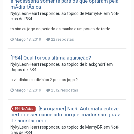
é necessária somente para os que optaram pela
mÃ­dia fÃ­sica
NykyLeonHeart
respondeu ao tópico de
MamyBR
em
Notí­
cias de PS4
to sim eu jogo no periodo da manha e um pouco de tarde
Março 13, 2019
22 respostas
[PS4] Qual foi sua última aquisição?
NykyLeonHeart
respondeu ao tópico de
blackgndrf
em
Jogos de PS4
o viadinho e o division 2 pra nos joga ?
Março 12, 2019
2512 respostas
[Eurogamer] NieR: Automata esteve
PS4 NotÃ­cias
perto de ser cancelado porque criador não gosta
de acordar cedo
NykyLeonHeart
respondeu ao tópico de
MamyBR
em
Notí­
cias de PS4