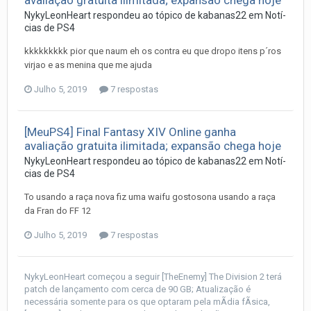
avaliação gratuita ilimitada; expansão chega hoje
NykyLeonHeart
respondeu ao tópico de
kabanas22
em
Notí­
cias de PS4
kkkkkkkkk pior que naum eh os contra eu que dropo itens p´ros
virjao e as menina que me ajuda
Julho 5, 2019
7 respostas
[MeuPS4] Final Fantasy XIV Online ganha
avaliação gratuita ilimitada; expansão chega hoje
NykyLeonHeart
respondeu ao tópico de
kabanas22
em
Notí­
cias de PS4
To usando a raça nova fiz uma waifu gostosona usando a raça
da Fran do FF 12
Julho 5, 2019
7 respostas
NykyLeonHeart
começou a seguir
[TheEnemy] The Division 2 terá
patch de lançamento com cerca de 90 GB; Atualização é
necessária somente para os que optaram pela mÃ­dia fÃ­sica
,