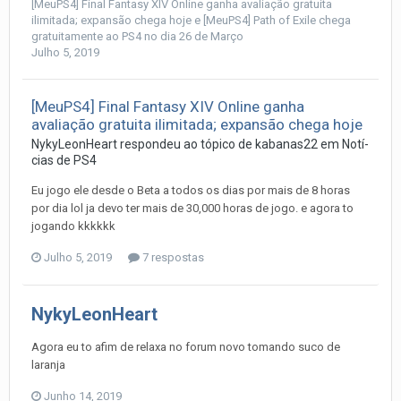
[MeuPS4] Final Fantasy XIV Online ganha avaliação gratuita
ilimitada; expansão chega hoje
e
[MeuPS4] Path of Exile chega
gratuitamente ao PS4 no dia 26 de Março
Julho 5, 2019
[MeuPS4] Final Fantasy XIV Online ganha
avaliação gratuita ilimitada; expansão chega hoje
NykyLeonHeart
respondeu ao tópico de
kabanas22
em
Notí­
cias de PS4
Eu jogo ele desde o Beta a todos os dias por mais de 8 horas
por dia lol ja devo ter mais de 30,000 horas de jogo. e agora to
jogando kkkkkk
Julho 5, 2019
7 respostas
NykyLeonHeart
Agora eu to afim de relaxa no forum novo tomando suco de
laranja
Junho 14, 2019