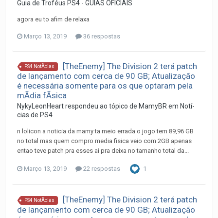
Guia de Troféus PS4 - GUIAS OFICIAIS
agora eu to afim de relaxa
Março 13, 2019
36 respostas
[TheEnemy] The Division 2 terá patch
PS4 NotÃ­cias
de lançamento com cerca de 90 GB; Atualização
é necessária somente para os que optaram pela
mÃ­dia fÃ­sica
NykyLeonHeart
respondeu ao tópico de
MamyBR
em
Notí­
cias de PS4
n lolicon a noticia da mamy ta meio errada o jogo tem 89,96 GB
no total mas quem compro media fisica veio com 2GB apenas
entao teve patch pra esses ai pra deixa no tamanho total da...
Março 13, 2019
22 respostas
1
[TheEnemy] The Division 2 terá patch
PS4 NotÃ­cias
de lançamento com cerca de 90 GB; Atualização