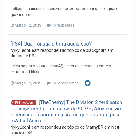
Loliconnnnnnnnnn loliconzinhoooooooooo tem qe ser igual o
gray n dorme
Março 12, 2019
15 respostas
[PS4] Qual foi sua última aquisição?
NykyLeonHeart
respondeu ao tópico de
blackgndrf
em
Jogos de PS4
fisica so pra ocupada espaÃ§o e ter que espera o correio
entrega kkkkkkk
Março 12, 2019
2512 respostas
1
[TheEnemy] The Division 2 terá patch
PS4 NotÃ­cias
de lançamento com cerca de 90 GB; Atualização
é necessária somente para os que optaram pela
mÃ­dia fÃ­sica
NykyLeonHeart
respondeu ao tópico de
MamyBR
em
Notí­
cias de PS4