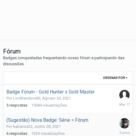
Fórum
Badges conquistadas frequentando nosso fórum e participando das
discussões.
ORDENAR POR
Badge Fórum - Gold Hunter x Gold Master
Por
LordRandom85
,
Agosto 30, 2021
Março
5
respostas
15684
visualizações
17
(Sugestão) Nova Badge: Série > Fórum
Por
kabanas22
,
Junho 28, 2021
Julho
6
respostas
1334
visualizações