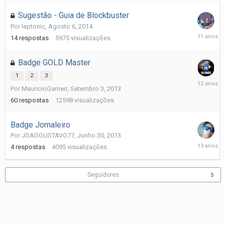
2014
Sugestão - Guia de Blockbuster
Por
leptonic
,
Agosto 6, 2014
Agosto
14
respostas
5975
visualizações
7,
2014
Badge GOLD Master
1
2
3
Abril
Por
MauricioGamerr
,
Setembro 3, 2013
29,
2014
60
respostas
12598
visualizações
Badge Jornaleiro
Por
JOAOGUSTAVO77
,
Junho 30, 2013
Julho
4
respostas
4095
visualizações
2,
2013
Seguidores
5