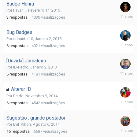
Badge Honra
Por
Pavani_
,
Fevereiro 14, 2015
Fevereiro
3
respostas
4030
visualizações
14,
2015
Bug Badges
Por
edhunter10
,
Janeiro 2, 2015
Fevereiro
6
respostas
4021
visualizações
13,
2015
[Duvida] Jornaleiro
Por
ID-Pedro
,
Janeiro 2, 2013
Fevereiro
5
respostas
4181
visualizações
10,
2015
Alterar ID
Por
Brildo
,
Novembro 9, 2014
Novembr
6
respostas
4542
visualizações
9,
2014
Sugestão : grande postador
Por
Evil_Kikoh
,
Agosto 6, 2014
Setembr
16
respostas
6587
visualizações
21,