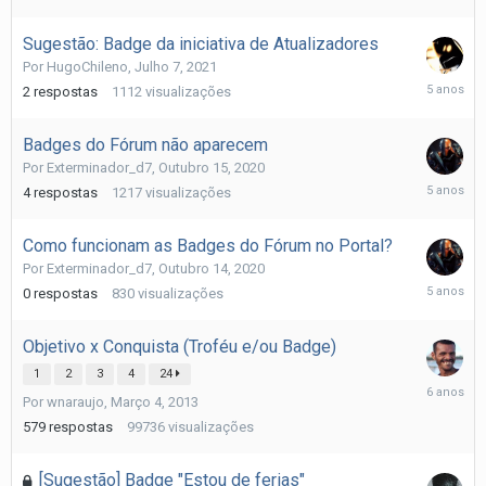
15,
2021
Sugestão: Badge da iniciativa de Atualizadores
Por
HugoChileno
,
Julho 7, 2021
Julho
2
respostas
1112
visualizações
15,
2021
Badges do Fórum não aparecem
Por
Exterminador_d7
,
Outubro 15, 2020
Outubro
4
respostas
1217
visualizações
25,
2020
Como funcionam as Badges do Fórum no Portal?
Por
Exterminador_d7
,
Outubro 14, 2020
Outubro
0
respostas
830
visualizações
14,
2020
Objetivo x Conquista (Troféu e/ou Badge)
1
2
3
4
24
Julho
Por
wnaraujo
,
Março 4, 2013
23,
2020
579
respostas
99736
visualizações
[Sugestão] Badge "Estou de ferias"