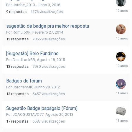
Por
Jotabe_2010
,
Junho 3, 2016
Junho
9
respostas
4176
visualizações
3,
2016
sugestão de badge pra melhor resposta
Por
RomuloXR
,
Fevereiro 27, 2014
Abril
12
respostas
7866
visualizações
16,
2016
[Sugestão] Belo Fundinho
Por
DeadLockBR
,
Agosto 18, 2015
Agosto
13
respostas
7930
visualizações
20,
2015
Badges do forum
Por
JordhanMK
,
Junho 28, 2012
Julho
13
respostas
5457
visualizações
22,
2015
Sugestão Badge papagaio (Fórum)
Por
JOAOGUSTAVO77
,
Agosto 20, 2013
Julho
17
respostas
6583
visualizações
14,
2015