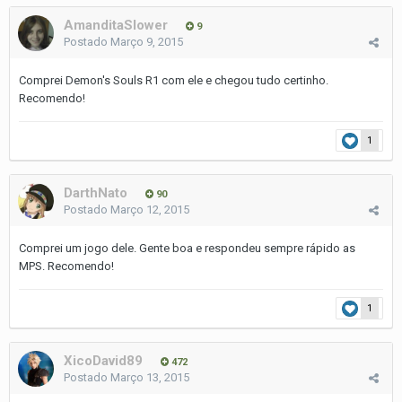
AmanditaSlower
9
Postado
Março 9, 2015
Comprei Demon's Souls R1 com ele e chegou tudo certinho.
Recomendo!
1
DarthNato
90
Postado
Março 12, 2015
Comprei um jogo dele. Gente boa e respondeu sempre rápido as
MPS. Recomendo!
1
XicoDavid89
472
Postado
Março 13, 2015