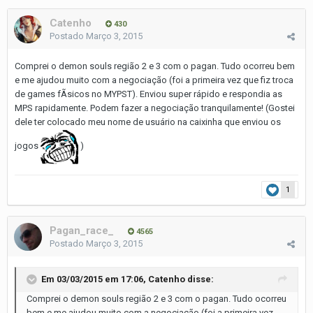
Catenho
430
Postado
Março 3, 2015
Comprei o demon souls região 2 e 3 com o pagan. Tudo ocorreu bem
e me ajudou muito com a negociação (foi a primeira vez que fiz troca
de games fÃ­sicos no MYPST). Enviou super rápido e respondia as
MPS rapidamente. Podem fazer a negociação tranquilamente! (Gostei
dele ter colocado meu nome de usuário na caixinha que enviou os
jogos
)
1
Pagan_race_
4565
Postado
Março 3, 2015
Em 03/03/2015 em 17:06, Catenho disse:
Comprei o demon souls região 2 e 3 com o pagan. Tudo ocorreu
bem e me ajudou muito com a negociação (foi a primeira vez