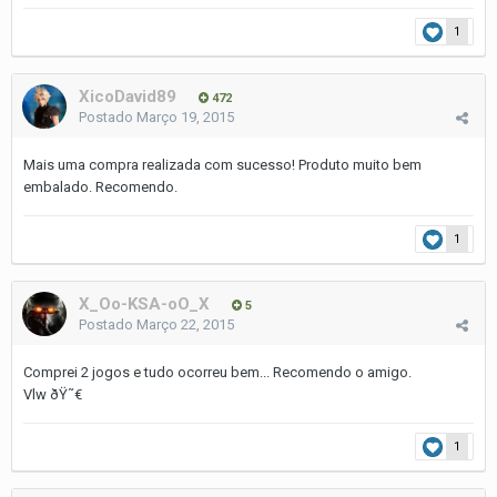
1
XicoDavid89
472
Postado
Março 19, 2015
Mais uma compra realizada com sucesso! Produto muito bem
embalado. Recomendo.
1
X_Oo-KSA-oO_X
5
Postado
Março 22, 2015
Comprei 2 jogos e tudo ocorreu bem... Recomendo o amigo.
Vlw ðŸ˜€
1