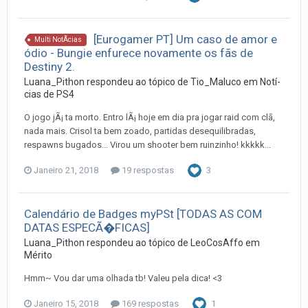
[Eurogamer PT] Um caso de amor e
Multi NotÃ­cias
ódio - Bungie enfurece novamente os fãs de
Destiny 2.
Luana_Pithon
respondeu ao tópico de
Tio_Maluco
em
Notí­
cias de PS4
O jogo jÃ¡ ta morto. Entro lÃ¡ hoje em dia pra jogar raid com clã,
nada mais. Crisol ta bem zoado, partidas desequilibradas,
respawns bugados... Virou um shooter bem ruinzinho! kkkkk...
Janeiro 21, 2018
19 respostas
3
Calendário de Badges myPSt [TODAS AS COM
DATAS ESPECÃ�FICAS]
Luana_Pithon
respondeu ao tópico de
LeoCosAffo
em
Mérito
Hmm~ Vou dar uma olhada tb! Valeu pela dica! <3
Janeiro 15, 2018
169 respostas
1