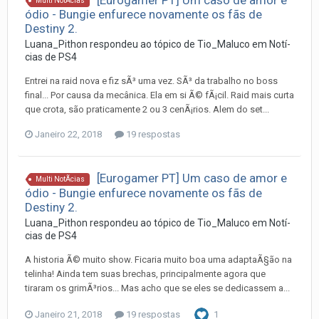
Multi NotÃ­cias
ódio - Bungie enfurece novamente os fãs de
Destiny 2.
Luana_Pithon
respondeu ao tópico de
Tio_Maluco
em
Notí­
cias de PS4
Entrei na raid nova e fiz sÃ³ uma vez. SÃ³ da trabalho no boss
final... Por causa da mecânica. Ela em si Ã© fÃ¡cil. Raid mais curta
que crota, são praticamente 2 ou 3 cenÃ¡rios. Alem do set...
Janeiro 22, 2018
19 respostas
[Eurogamer PT] Um caso de amor e
Multi NotÃ­cias
ódio - Bungie enfurece novamente os fãs de
Destiny 2.
Luana_Pithon
respondeu ao tópico de
Tio_Maluco
em
Notí­
cias de PS4
A historia Ã© muito show. Ficaria muito boa uma adaptaÃ§ão na
telinha! Ainda tem suas brechas, principalmente agora que
tiraram os grimÃ³rios... Mas acho que se eles se dedicassem a...
Janeiro 21, 2018
19 respostas
1