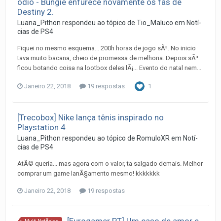
ódio - Bungie enfurece novamente os fãs de
Destiny 2.
Luana_Pithon
respondeu ao tópico de
Tio_Maluco
em
Notí­
cias de PS4
Fiquei no mesmo esquema... 200h horas de jogo sÃ³. No inicio
tava muito bacana, cheio de promessa de melhoria. Depois sÃ³
ficou botando coisa na lootbox deles lÃ¡... Evento do natal nem...
Janeiro 22, 2018
19 respostas
1
[Trecobox] Nike lança tênis inspirado no
Playstation 4
Luana_Pithon
respondeu ao tópico de
RomuloXR
em
Notí­
cias de PS4
AtÃ© queria... mas agora com o valor, ta salgado demais. Melhor
comprar um game lanÃ§amento mesmo! kkkkkkk
Janeiro 22, 2018
19 respostas
[Eurogamer PT] Um caso de amor e