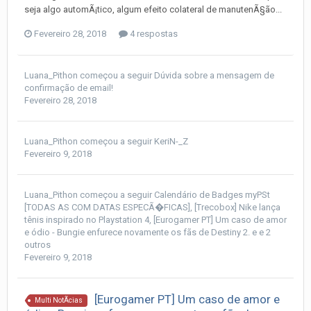
seja algo automÃ¡tico, algum efeito colateral de manutenÃ§ão...
Fevereiro 28, 2018
4 respostas
Luana_Pithon
começou a seguir
Dúvida sobre a mensagem de
confirmação de email!
Fevereiro 28, 2018
Luana_Pithon
começou a seguir
KeriN-_Z
Fevereiro 9, 2018
Luana_Pithon
começou a seguir
Calendário de Badges myPSt
[TODAS AS COM DATAS ESPECÃ�FICAS]
,
[Trecobox] Nike lança
tênis inspirado no Playstation 4
,
[Eurogamer PT] Um caso de amor
e ódio - Bungie enfurece novamente os fãs de Destiny 2.
e e 2
outros
Fevereiro 9, 2018
[Eurogamer PT] Um caso de amor e
Multi NotÃ­cias