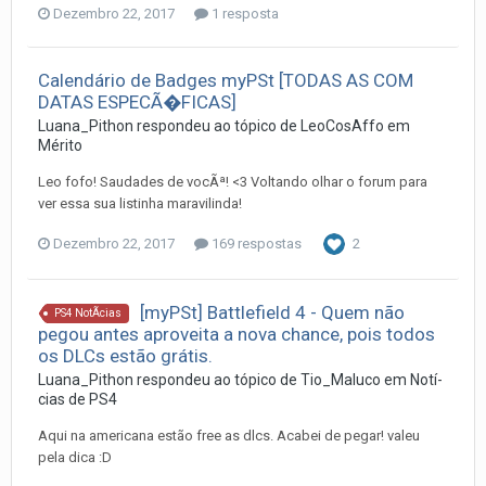
Dezembro 22, 2017
1 resposta
Calendário de Badges myPSt [TODAS AS COM
DATAS ESPECÃ�FICAS]
Luana_Pithon
respondeu ao tópico de
LeoCosAffo
em
Mérito
Leo fofo! Saudades de vocÃª! <3 Voltando olhar o forum para
ver essa sua listinha maravilinda!
Dezembro 22, 2017
169 respostas
2
[myPSt] Battlefield 4 - Quem não
PS4 NotÃ­cias
pegou antes aproveita a nova chance, pois todos
os DLCs estão grátis.
Luana_Pithon
respondeu ao tópico de
Tio_Maluco
em
Notí­
cias de PS4
Aqui na americana estão free as dlcs. Acabei de pegar! valeu
pela dica :D