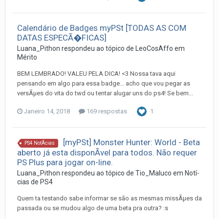
Calendário de Badges myPSt [TODAS AS COM
DATAS ESPECÃ�FICAS]
Luana_Pithon
respondeu ao tópico de
LeoCosAffo
em
Mérito
BEM LEMBRADO! VALEU PELA DICA! <3 Nossa tava aqui
pensando em algo para essa badge... acho que vou pegar as
versÃµes do vita do twd ou tentar alugar uns do ps4! Se bem...
Janeiro 14, 2018
169 respostas
1
[myPSt] Monster Hunter: World - Beta
PS4 NotÃ­cias
aberto já esta disponÃ­vel para todos. Não requer
PS Plus para jogar on-line.
Luana_Pithon
respondeu ao tópico de
Tio_Maluco
em
Notí­
cias de PS4
Quem ta testando sabe informar se são as mesmas missÃµes da
passada ou se mudou algo de uma beta pra outra? :s