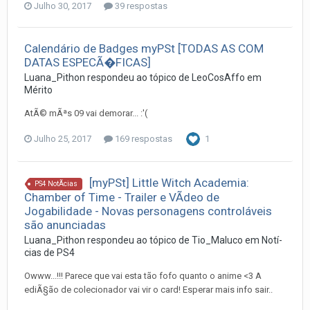
Julho 30, 2017
39 respostas
Calendário de Badges myPSt [TODAS AS COM
DATAS ESPECÃ�FICAS]
Luana_Pithon
respondeu ao tópico de
LeoCosAffo
em
Mérito
AtÃ© mÃªs 09 vai demorar... :'(
Julho 25, 2017
169 respostas
1
[myPSt] Little Witch Academia:
PS4 NotÃ­cias
Chamber of Time - Trailer e VÃ­deo de
Jogabilidade - Novas personagens controláveis
são anunciadas
Luana_Pithon
respondeu ao tópico de
Tio_Maluco
em
Notí­
cias de PS4
Owww...!!! Parece que vai esta tão fofo quanto o anime <3 A
ediÃ§ão de colecionador vai vir o card! Esperar mais info sair..