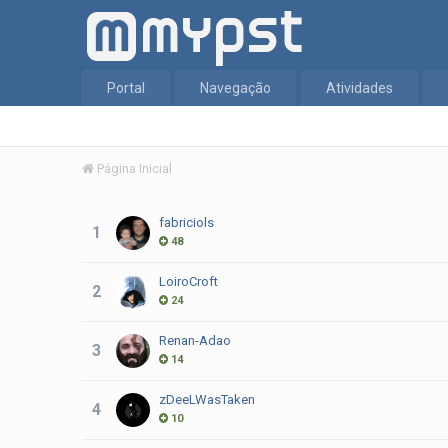
Portal
Navegação
Atividades
Página Inicial
fabriciols
1
48
LoiroCroft
2
24
Renan-Adao
3
14
zDeeLWasTaken
4
10