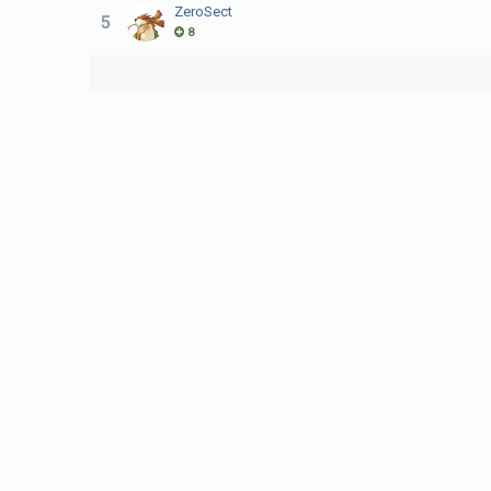
ZeroSect
5
8