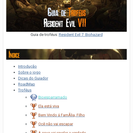
Guia de troféus:
Resident Evil 7: Biohazard
Introdução
Sobre o jogo
Dicas do Guiador
RoadMap
Troféus
Bioesparramado
Ela está viva
Bem Vindo á FamÃ­lia, Filho
Ocê não vai escapar
A cova vai revelar a verdade