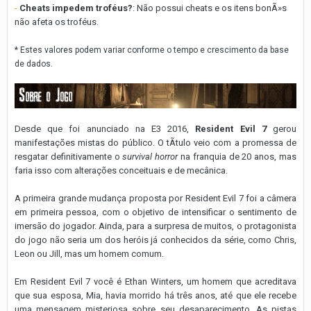
-
Cheats impedem troféus?
: Não possui cheats e os itens bonÃ»s
não afeta os troféus.
* Estes valores podem variar conforme o tempo e crescimento da base
de dados.
Desde que foi anunciado na E3 2016,
Resident Evil 7
gerou
manifestações mistas do público. O tÃ­tulo veio com a promessa de
resgatar definitivamente o
survival horror
na franquia de 20 anos, mas
faria isso com alterações conceituais e de mecânica.
A primeira grande mudança proposta por Resident Evil 7 foi a câmera
em primeira pessoa, com o objetivo de intensificar o sentimento de
imersão do jogador. Ainda, para a surpresa de muitos, o protagonista
do jogo não seria um dos heróis já conhecidos da série, como Chris,
Leon ou Jill, mas um homem comum.
Em Resident Evil 7 você é Ethan Winters, um homem que acreditava
que sua esposa, Mia, havia morrido há três anos, até que ele recebe
uma mensagem misteriosa sobre seu desaparecimento. As pistas