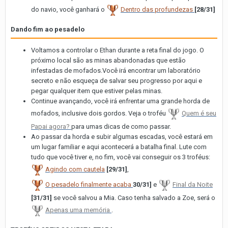
do navio, você ganhará o
Dentro das profundezas
[28/31]
Dando fim ao pesadelo
Voltamos a controlar o Ethan durante a reta final do jogo. O
próximo local são as minas abandonadas que estão
infestadas de mofados.Você irá encontrar um laboratório
secreto e não esqueça de salvar seu progresso por aqui e
pegar qualquer item que estiver pelas minas.
Continue avançando, você irá enfrentar uma grande horda de
mofados, inclusive dois gordos. Veja o troféu
Quem é seu
Papai agora?
para umas dicas de como passar.
Ao passar da horda e subir algumas escadas, você estará em
um lugar familiar e aqui acontecerá a batalha final. Lute com
tudo que você tiver e, no fim, você vai conseguir os 3 troféus:
Agindo com cautela
[29/31]
,
O pesadelo finalmente acaba
30/31]
e
Final da Noite
[31/31]
se você salvou a Mia. Caso tenha salvado a Zoe, será o
Apenas uma memória
.