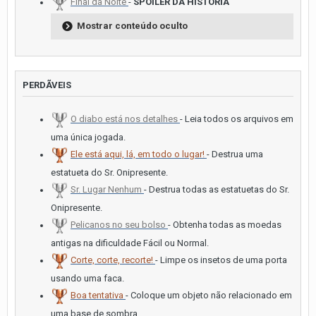
Final da Noite
-
SPOILER DA HISTORIA
Mostrar conteúdo oculto
PERDÃVEIS
O diabo está nos detalhes
- Leia todos os arquivos em
uma única jogada.
Ele está aqui, lá, em todo o lugar!
- Destrua uma
estatueta do Sr. Onipresente.
Sr. Lugar Nenhum
- Destrua todas as estatuetas do Sr.
Onipresente.
Pelicanos no seu bolso
- Obtenha todas as moedas
antigas na dificuldade Fácil ou Normal.
Corte, corte, recorte!
- Limpe os insetos de uma porta
usando uma faca.
Boa tentativa
- Coloque um objeto não relacionado em
uma base de sombra.