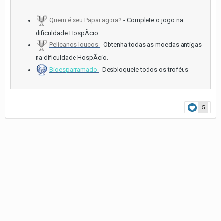
Quem é seu Papai agora?
- Complete o jogo na
dificuldade HospÃ­cio
Pelicanos loucos
- Obtenha todas as moedas antigas
na dificuldade HospÃ­cio.
Bioesparramado
- Desbloqueie todos os troféus
5