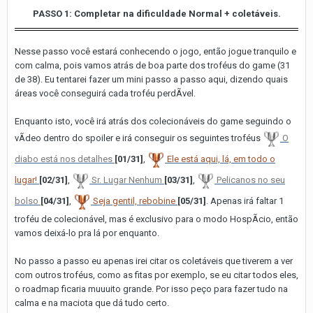
PASSO 1: Completar na dificuldade Normal + coletáveis.
Nesse passo você estará conhecendo o jogo, então jogue tranquilo e
com calma, pois vamos atrás de boa parte dos troféus do game (31
de 38). Eu tentarei fazer um mini passo a passo aqui, dizendo quais
áreas você conseguirá cada troféu perdÃ­vel.
Enquanto isto, você irá atrás dos colecionáveis do game seguindo o
vÃ­deo dentro do spoiler e irá conseguir os seguintes troféus
O
diabo está nos detalhes
[01/31]
,
Ele está aqui, lá, em todo o
lugar!
[02/31]
,
Sr. Lugar Nenhum
[03/31]
,
Pelicanos no seu
bolso
[04/31]
,
Seja gentil, rebobine
[05/31]
. Apenas irá faltar 1
troféu de colecionável, mas é exclusivo para o modo HospÃ­cio, então
vamos deixá-lo pra lá por enquanto.
No passo a passo eu apenas irei citar os coletáveis que tiverem a ver
com outros troféus, como as fitas por exemplo, se eu citar todos eles,
o roadmap ficaria muuuito grande. Por isso peço para fazer tudo na
calma e na maciota que dá tudo certo.