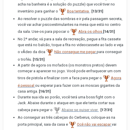
acha na banheira é a solução do puzzle) que você tiver no
inventário para ganhar o
Boa tentativa
.
[13/31]
Ao resolver o puzzle das sombras e ir pela passagem secreta,
você vai achar psicoestimulantes na mesa que está no centro
da sala. Use-os para pipocar o
Abra os olhos
[14/31]
No 2ª andar, vá para a sala de recreação, pegue a fita cassete
que está no balcão, toque a fita no videocassete ao lado e veja
o vÃ­deo da dica
Não consegue me pegar
para conseguir
o troféu.
[15/31]
A partir de agora os mofados (os monstros pretos) devem
começar a aparecer no jogo. Você pode enfraquecer um com
tiros de pistola e finalizar com a faca para pegar o
Agora
é pessoal
ou esperar para fazer com as moscas gigantes da
casa antiga.
[16/31]
Durante sua ida ao porão, você terá uma boss fight com o
Jack. Abaixe durante o ataque em que ele tenta cortar sua
cabeça para pegar o
Abaixe se quiser viver
.
[17/31]
Ao conseguir as três cabeças do Cerberus, coloque-as na
porta principal, saia da casa e
Ocê não vai escapar
vai