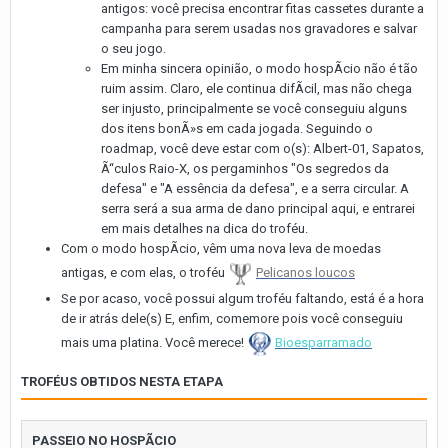
antigos: você precisa encontrar fitas cassetes durante a
campanha para serem usadas nos gravadores e salvar
o seu jogo.
Em minha sincera opinião, o modo hospÃ­cio não é tão
ruim assim. Claro, ele continua difÃ­cil, mas não chega
ser injusto, principalmente se você conseguiu alguns
dos itens bonÃ»s em cada jogada. Seguindo o
roadmap, você deve estar com o(s): Albert-01, Sapatos,
Ã“culos Raio-X, os pergaminhos "Os segredos da
defesa" e "A essência da defesa", e a serra circular. A
serra será a sua arma de dano principal aqui, e entrarei
em mais detalhes na dica do troféu.
Com o modo hospÃ­cio, vêm uma nova leva de moedas
antigas, e com elas, o troféu
Pelicanos loucos
Se por acaso, você possui algum troféu faltando, está é a hora
de ir atrás dele(s) E, enfim, comemore pois você conseguiu
mais uma platina. Você merece!
Bioesparramado
TROFÉUS OBTIDOS NESTA ETAPA
PASSEIO NO HOSPÃCIO