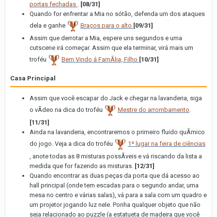
portas fechadas
.
[08/31]
Quando for enfrentar a Mia no sótão, defenda um dos ataques
dela e ganhe
Braços para o alto
[09/31]
Assim que derrotar a Mia, espere uns segundos e uma
cutscene irá começar. Assim que ela terminar, virá mais um
troféu
Bem Vindo á FamÃ­lia, Filho
[10/31]
Casa Principal
Assim que você escapar do Jack e chegar na lavanderia, siga
o vÃ­deo na dica do troféu
Mestre do arrombamento
.
[11/31]
Ainda na lavanderia, encontraremos o primeiro fluido quÃ­mico
do jogo. Veja a dica do troféu
1ª lugar na feira de ciências
, anote todas as 8 misturas possÃ­veis e vá riscando da lista a
medida que for fazendo as misturas.
[12/31]
Quando encontrar as duas peças da porta que dá acesso ao
hall principal (onde tem escadas para o segundo andar, uma
mesa no centro e várias salas), vá para a sala com um quadro e
um projetor jogando luz nele. Ponha qualquer objeto que não
seja relacionado ao puzzle (a estatueta de madeira que você