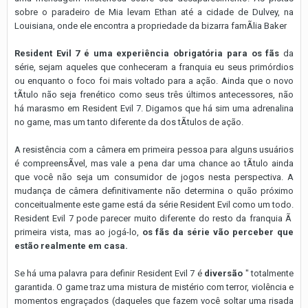
sobre o paradeiro de Mia levam Ethan até a cidade de Dulvey, na
Louisiana, onde ele encontra a propriedade da bizarra famÃ­lia Baker
Resident Evil 7 é uma experiência obrigatória para os fãs
da
série, sejam aqueles que conheceram a franquia eu seus primórdios
ou enquanto o foco foi mais voltado para a ação. Ainda que o novo
tÃ­tulo não seja frenético como seus três últimos antecessores, não
há marasmo em Resident Evil 7. Digamos que há sim uma adrenalina
no game, mas um tanto diferente da dos tÃ­tulos de ação.
A resistência com a câmera em primeira pessoa para alguns usuários
é compreensÃ­vel, mas vale a pena dar uma chance ao tÃ­tulo ainda
que você não seja um consumidor de jogos nesta perspectiva. A
mudança de câmera definitivamente não determina o quão próximo
conceitualmente este game está da série Resident Evil como um todo.
Resident Evil 7 pode parecer muito diferente do resto da franquia Ã
primeira vista, mas ao jogá-lo,
os fãs da série vão perceber que
estão realmente em casa.
Se há uma palavra para definir Resident Evil 7 é
diversão
" totalmente
garantida. O game traz uma mistura de mistério com terror, violência e
momentos engraçados (daqueles que fazem você soltar uma risada