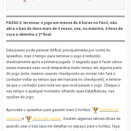
PASSO 2: terminar o jogo em menos de 4 horas no Fácil, não
abra o baú de itens mais de 3 vezes, use, no máximo, 3 itens de
cura e obtenha o 2ª final.
Este passo pode parecer difÃ­cil, principalmente por conta do
speedrun, mas o tempo para terminar o jogo é reduzido
drasticamente após a primeira jogada. O segredo aqui é fazer vários
saves manuais caso você desperdice muito tempo em alguma parte
do jogo (nota: mesmo usando checkpoints ao morrer, não fará o
contador voltar ao tempo que ele marcava no checkpoint), e lembre-
se que o contador para toda vez que você pausar o jogo. Cheque o
seu tempo a qualquer momento olhando suas EstatÃ­sticas, nas
opções do jogo.
Aproveite o speedrun para garantir mais 2 troféus:
Gerente de
recursos
e
Ande até passar
. Existem algumas táticas/dicas de
quando usar o baú (que irei detalhar no espaço para o troféu), faça