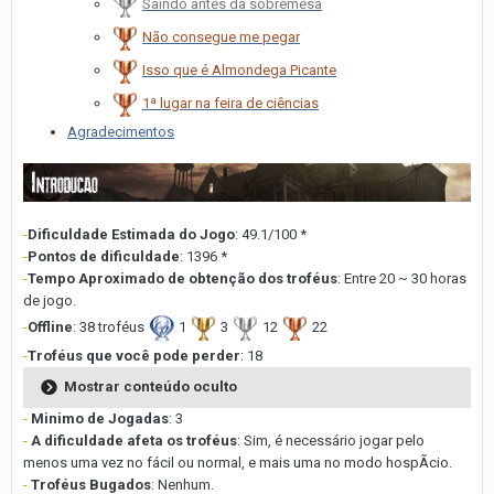
Saindo antes da sobremesa
Não consegue me pegar
Isso que é Almondega Picante
1ª lugar na feira de ciências
Agradecimentos
-
Dificuldade Estimada do Jogo
: 49.1/100 *
-
Pontos de dificuldade
: 1396 *
-
Tempo Aproximado de obtenção dos troféus
: Entre 20 ~ 30 horas
de jogo.
-
Offline
: 38 troféus
1
3
12
22
-
Troféus que você pode perder
: 18
Mostrar conteúdo oculto
-
Minimo de Jogadas
: 3
-
A dificuldade afeta os troféus
: Sim, é necessário jogar pelo
menos uma vez no fácil ou normal, e mais uma no modo hospÃ­cio.
-
Troféus Bugados
: Nenhum.