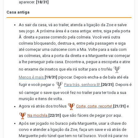
aparecer.
[18/31]
Casa antiga
Ao sair da casa, vá ao trailer, atenda a ligação da Zoe e salve
seu jogo. A próxima área é a casa antiga: entre, siga pela porta
Ã direita e passe correndo pela colmeia. Você verá outra
colmeia bloqueando, destrua-a, entre pela passagem e siga
até começar uma cutscene com a Mia. Volte para a sala com
as colmeias, abra a porta da direita e a Marguerite vai começar
a lhe perseguir pela casa. Encontre-a, pegue a escopeta e atire
no enxame de insetos que ela irá soltar para o troféu
Menos é mais
[19/31]
pipocar. Depois encha-a de bala até ela
fugir e você pegar o
Para trás, senhora B!
[20/31]
. Depois é
só carregar o save que você fez no trailer para ter toda a sua
munição e itens de volta.
Agora vá atrás dos troféus
Corte, corte, recorte!
[21/31]
e
Na mochila
[22/31]
que são fáceis de pegar por aqui.
Após ser jogado no buraco pela Marguerite, usar a chave do
corvo e atender a ligação da Zoe, faça um save e vá atrás de
Marguerite pelo túnel que tem no tal buraco. Você irá parar no