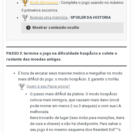
Ande até passar
- Complete o jogo usando no máximo
3 primeiros socorros.
Apenas uma memória
-
SPOILER DA HISTORIA
Mostrar conteúdo oculto
PASSO 3: termine o jogo na dificuldade hospÃ­cio e colete o
restante das moedas antigas.
É hora de encarar seus maiores medos e mergulhar no modo
mais difÃ­cil do jogo: o modo hospÃ­cio. E garantir o troféu
Quem é seu Papai agora?
O passo mais difÃ­cil da platina. O modo hospÃ­cio
coloca mais inimigos, que causam mais dano (você
pode morrer em meros 2 ou 3 ataques) e com sua I.A.
melhorada.
Itens trocarão de lugar (isso inclui para munições, itens
de cura e chaves) e não há checkpoints. Para salvar o
seu jogo é no mesmo esquema dos Resident Evil"™s