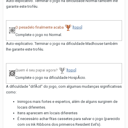
Auto-explicativo. Terminar o jogo na dificuldade Normal também lhe
garante este troféu.
O pesadelo finalmente acaba
[topo]
Complete o jogo no Normal.
Auto-explicativo. Terminar o jogo na dificuldade Madhouse também
lhe garante este troféu.
Quem é seu papai agora?
[topo]
Complete o jogo na dificuldade HospÃ­cio.
A dificuldade "difÃ­cil" do jogo, com algumas mudanças significativas
como:
Inimigos mais fortes e espertos, além de alguns surgirem de
locais diferentes.
Itens aparecem em locais diferentes
É necessário achar fitas cassetes para salvar o jogo (parecido
com os Ink Ribbons dos primeiros Resident Evil's).