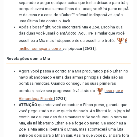
separado e pegar qualquer coisa que tenha deixado para trás,
porque haverá mais armadilhas do Lucas, você irá parar no pÃ­
er da casa e a casa dos Baker"™s ficará indisponÃ­vel após
uma última luta contra o Jack.
Após a boss fight, você encontrará Mia e Zoe. Escolha qual
das duas você usará o antÃ­doto. Aqui, irei simular que você
escolheu a Mia mas independente da escolha, o troféu
É
melhor começar a correr
vai pipocar
[26/31]
.
Revelações com a Mia
Agora você passa a controlar a Mia procurando pelo Ethan no
navio abandonado e uma das armas principais dela são as
bombas remotas. Quando conseguir as suas primeiras
bombas, salve seu progresso é vá atrás do
Isso que é
Almondega Picante
[27/31]
ATENÇÃO
quando você encontrar o Ethan preso, garanta que
você pegou tudo o que queria do navio. Ao libertá-lo, o jogo irá
continuar de uma das duas maneiras: Se você usou o soro na
Mia, ela irá libertar o Ethan e ele foge do navio. Se escolheu a
Zoe, a Mia ainda libertará o Ethan, mas acontecerá uma luta
entre os dois para o Ethan sair. Assim que você pular para fora