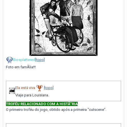
Biosplattered
[topo]
Foto em famÃ­lia!!!
Ela está viva
[topo]
Viaje para Louisiana.
TROFÉU RELACIONADO COM A HISTÃ“RIA
O primeiro troféu do jogo, obtido após a primeira "cutscene".