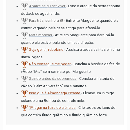
Abaixe se quiser viver
- Evite o ataque da serra-tesoura
de Jack se agachando.
Para trás, senhora B!
- Enfrente Marguerite quando ela
estiver vagando pela casa antiga para afastá-la.
Mata moscas
- Atire em Marguerite para derrubá-la
quando ela estiver pulando em sua direção.
Seja gentil, rebobine
- Assista a todas as fitas em uma
única jogada.
Não consegue me pegar
- Conclua a história da fita de
vÃ­deo "Mia" sem ser visto por Marguerite
Saindo antes da sobremesa
- Conclua a história do
vÃ­deo "Feliz Aniversário" em 5 minutos.
Isso que é Almondega Picante
- Elimine um inimigo
colando uma Bomba de controle nele.
1ª lugar na feira de ciências
- Crie todos os itens de
que contém fluido quÃ­mico e fluido quÃ­mico forte.