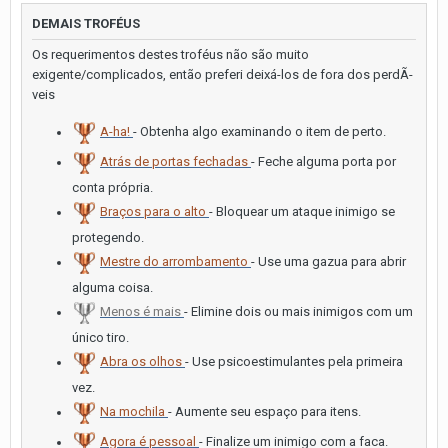
DEMAIS TROFÉUS
Os requerimentos destes troféus não são muito
exigente/complicados, então preferi deixá-los de fora dos perdÃ­
veis
A-ha!
- Obtenha algo examinando o item de perto.
Atrás de portas fechadas
- Feche alguma porta por
conta própria.
Braços para o alto
- Bloquear um ataque inimigo se
protegendo.
Mestre do arrombamento
- Use uma gazua para abrir
alguma coisa.
Menos é mais
- Elimine dois ou mais inimigos com um
único tiro.
Abra os olhos
- Use psicoestimulantes pela primeira
vez.
Na mochila
- Aumente seu espaço para itens.
Agora é pessoal
- Finalize um inimigo com a faca.