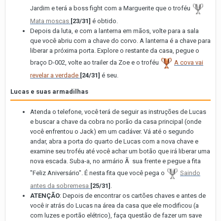
Jardim e terá a boss fight com a Marguerite que o troféu
Mata moscas
[23/31]
é obtido.
Depois da luta, e com a lanterna em mãos, volte para a sala
que você abriu com a chave do corvo. A lanterna é a chave para
liberar a próxima porta. Explore o restante da casa, pegue o
braço D-002, volte ao trailer da Zoe e o troféu
A cova vai
revelar a verdade
[24/31]
é seu.
Lucas e suas armadilhas
Atenda o telefone, você terá de seguir as instruções de Lucas
e buscar a chave da cobra no porão da casa principal (onde
você enfrentou o Jack) em um cadáver. Vá até o segundo
andar, abra a porta do quarto de Lucas com a nova chave e
examine seu troféu até você achar um botão que irá liberar uma
nova escada. Suba-a, no armário Ã sua frente e pegue a fita
"Feliz Aniversário". É nesta fita que você pega o
Saindo
antes da sobremesa
[25/31]
.
ATENÇÃO
: Depois de encontrar os cartões chaves e antes de
você ir atrás do Lucas na área da casa que ele modificou (a
com luzes e portão elétrico), faça questão de fazer um save