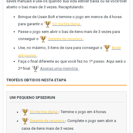
saves manuais e use-os quando sua vida estiver baixa ou se você tiver
aberto o baú mais de 3 vezes. Recapitulando:
Brinque de Usain Bolt e termine o jogo em menos de 4 horas
para garantir o
Só me tira daqui
.
Passe o jogo sem abrir o baú de itens mais de 3 vezes para
conseguir o
Gerente de recursos
.
Use, no máximo, 3 itens de cura para conseguir o
Ande
até passar
.
Faça o final diferente ao que você fez no 1ª passo. Aqui será o
2ª final:
Apenas uma memória
.
TROFÉUS OBTIDOS NESTA ETAPA
UM PEQUENO SPEEDRUN
Só me tira daqui
- Termine o jogo em 4 horas.
Gerente de recursos
- Complete o jogo sem abrir a
caixa de itens mais de 3 vezes.