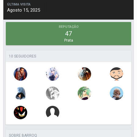
ÚLTIMA VISITA
Agosto 15, 2025
REPUTAÇÃO
47
Prata
10 SEGUIDORES
SOBRE BARROQ