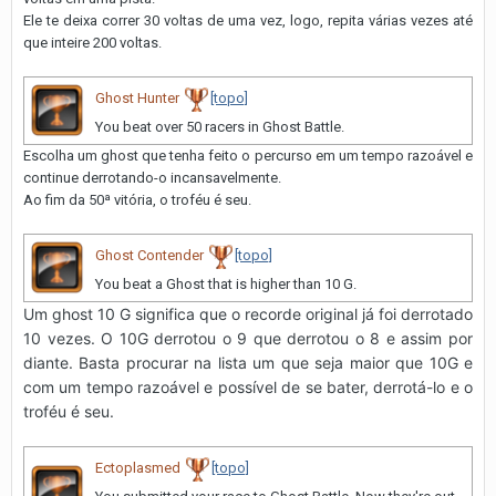
Ele te deixa correr 30 voltas de uma vez, logo, repita várias vezes até
que inteire 200 voltas.
Ghost Hunter
[topo]
You beat over 50 racers in Ghost Battle.
Escolha um ghost que tenha feito o percurso em um tempo razoável e
continue derrotando-o incansavelmente.
Ao fim da 50ª vitória, o troféu é seu.
Ghost Contender
[topo]
You beat a Ghost that is higher than 10 G.
Um ghost 10 G significa que o recorde original já foi derrotado
10 vezes. O 10G derrotou o 9 que derrotou o 8 e assim por
diante. Basta procurar na lista um que seja maior que 10G e
com um tempo razoável e possível de se bater, derrotá-lo e o
troféu é seu.
Ectoplasmed
[topo]