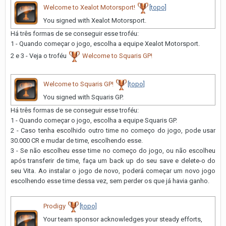
Welcome to Xealot Motorsport!
[topo]
You signed with Xealot Motorsport.
Há três formas de se conseguir esse troféu:
1 - Quando começar o jogo, escolha a equipe Xe alot Motorsport.
2 e 3 - Veja o troféu
Welcome to Squaris GP!
Welcome to Squaris GP!
[topo]
You signed with Squaris GP.
Há três formas de se conseguir esse troféu:
1 - Quando começar o jogo, escolha a equipe Squaris GP.
2 - Caso tenha escolhido outro time no começo do jogo, pode usar
30.000 CR e mudar de time, escolhendo esse.
3 - Se não escolheu esse time no começo do jogo, ou não escolheu
após transferir de time, faça um back up do seu save e delete-o do
seu Vita. Ao instalar o jogo de novo, poderá começar um novo jogo
escolhendo esse time dessa vez, sem perder os que já havia ganho.
Prodigy
[topo]
Your team sponsor acknowledges your steady efforts,