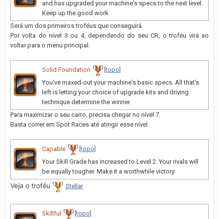
and has upgraded your machine's specs to the next level.
Keep up the good work.
Será um dos primeiros troféus que conseguirá.
Por volta do nível 3 ou 4, dependendo do seu CR, o troféu virá ao
voltar para o menu principal.
Solid Foundation
[topo]
You've maxed-out your machine's basic specs. All that's
left is letting your choice of upgrade kits and driving
technique determine the winner.
Para maximizar o seu carro, precisa chegar no nível 7.
Basta correr em Spot Races até atingir esse nível.
Capable
[topo]
Your Skill Grade has increased to Level 2. Your rivals will
be equally tougher. Make it a worthwhile victory.
Veja o troféu
Stellar
Skillful
[topo]