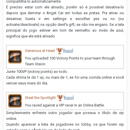
compartilhá-lo automaticamente.
É preciso estar com ele ativado, porém só é possí­vel desativa-lo
depois que derrotar o Angel Car em todas as pistas. Pra ativar ou
desativar, basta ir em settings e escolher yes ou no (ou
activate/deactivate) na opção devil's gift, se não me engano. Se a tela
principal do jogo estiver em tom de vermelho ao invés de azul,
significa que ele está ativado.
Generous at Heart
[topo]
You uploaded 100 Victory Points to your team through
Team Vision.
Junte 100VP (victory points) ao todo.
Cada vitória te dá 1 vp, ou mais de 1, se for uma corrida online e você
vencer seus rivais do dia.
Steal the Spotlight
[topo]
You raced against a VIP racer in an Online Battle.
Simplesmente enfrente outro jogador que possua o título de vip
online.
Quando aparecer a lista de jogadores no lobby, os que forem vip