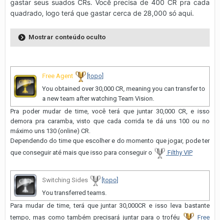
gastar seus suados CRs. Você precisa de 400 CR pra cada
quadrado, logo terá que gastar cerca de 28,000 só aqui.
Mostrar conteúdo oculto
Free Agent
[topo]
You obtained over 30,000 CR, meaning you can transfer to
a new team after watching Team Vision.
Pra poder mudar de time, você terá que juntar 30,000 CR, e isso
demora pra caramba, visto que cada corrida te dá uns 100 ou no
máximo uns 130 (online) CR.
Dependendo do time que escolher e do momento que jogar, pode ter
que conseguir até mais que isso para conseguir o
Filthy VIP
Switching Sides
[topo]
You transferred teams.
Para mudar de time, terá que juntar 30,000CR e isso leva bastante
tempo, mas como também precisará juntar para o troféu
Free