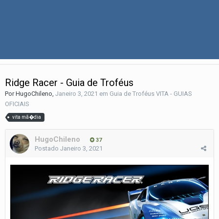
Ridge Racer - Guia de Troféus
Por
HugoChileno
,
Janeiro 3, 2021
em
Guia de Troféus VITA - GUIAS
OFICIAIS
vita mã�dia
HugoChileno
37
Postado
Janeiro 3, 2021