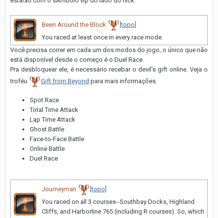
estarão com o sÃ­mbolo vip do lado do nick.
Been Around the Block
[topo]
You raced at least once in every race mode.
Você precisa correr em cada um dos modos do jogo, o único que não
está disponível desde o começo é o Duel Race.
Pra desbloquear ele, é necessário recebar o devil's gift online. Veja o
troféu
Gift from Beyond
para mais informações.
Spot Race
Total Time Attack
Lap Time Attack
Ghost Battle
Face-to-Face Battle
Online Battle
Duel Race
Journeyman
[topo]
You raced on all 3 courses--Southbay Docks, Highland
Cliffs, and Harborline 765 (including R courses). So, which