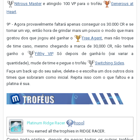
Nitrous Master
e atingido 100 VP para o troféu
Generous at
Heart
.
9º - Agora provavelmente faltará apenas conseguir os 30.000 CR e se
tornar um vip, então hora de grindar mais um pouco o modo que mais
gostou dos que jogou até ganhar o
Free Agent
, mas não troque
de time caso, mesmo chegando a marca de 30,000 CR, não tenha
ganho o
Filthy VIP
. Só depois de ganhá-lo (vai variar a
quantidade), mude de time e pegue o troféu
Switching Sides
.
Faça um back up do seu salve, delete-o e escolha um dos outros dois
times que sobraram como inicial. Repita isso com o que faltou e a
platina é sua.
Platinum Ridge Racer
[topo]
You earned all the trophies in RIDGE RACER.
Como toda platina, depois de pegar todos o
s outros troféus