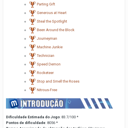
Parting Gift
Generous at Heart
Steal the Spotlight
Been Around the Block
Journeyman
Machine Junkie
Technician
Speed Demon
Rocketeer
Stop and Smell the Roses
Nitrous-Free
Dificuldade Estimada do Jogo
: 83.7/100 *
Pontos de dificuldade
: 8056 *