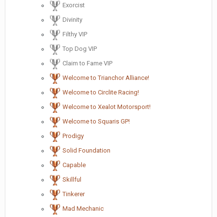
Exorcist
Divinity
Filthy VIP
Top Dog VIP
Claim to Fame VIP
Welcome to Trianchor Alliance!
Welcome to Circlite Racing!
Welcome to Xealot Motorsport!
Welcome to Squaris GP!
Prodigy
Solid Foundation
Capable
Skillful
Tinkerer
Mad Mechanic