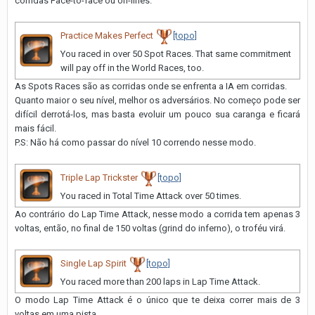
corridas Face-to-face ou on-lines.
Practice Makes Perfect
[topo]
You raced in over 50 Spot Races. That same commitment
will pay off in the World Races, too.
As Spots Races são as corridas onde se enfrenta a IA em corridas.
Quanto maior o seu nível, melhor os adversários. No começo pode ser
difícil derrotá-los, mas basta evoluir um pouco sua caranga e ficará
mais fácil.
P.S: Não há como passar do nível 10 correndo nesse modo.
Triple Lap Trickster
[topo]
You raced in Total Time Attack over 50 times.
Ao contrário do Lap Time Attack, nesse modo a corrida tem apenas 3
voltas, então, no final de 150 voltas (grind do inferno), o troféu virá.
Single Lap Spirit
[topo]
You raced more than 200 laps in Lap Time Attack.
O modo Lap Time Attack é o único que te deixa correr mais de 3
voltas em uma pista.