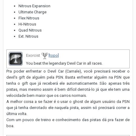
Nitrous E xpansion
Ultimate Charge
Flex Nitrous
Hi-Nitrous
Quad Nitrous
Ext. Nitr ous
Exorcist
[topo]
You beat the legendary Devil Car in all races.
Pra poder enfrentar o Devil Car (Carnale), você precisará receber o
devil's gift de alguém pela PSN. Basta enfrentar alguém na PSN que
tenha o gift que já receberá ele automaticamente. São apenas três
pistas, mas mesmo assim é bem difícil derrotá-lo já que ele tem uma
velocidade bem maior que os carros normais.
A melhor coisa a se fazer é o usar o ghost de algum usuário da PSN
que já tenha derrotado ele naquela pista, assim só precisará correr a
última volta.
Com um pouco de treino e conhecimento das pistas dá pra fazer de
boa.