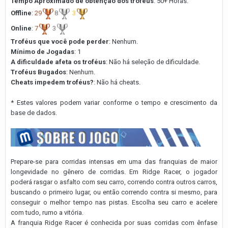
Tempo Aproximado de obtenção dos troféus
: 50+ Horas.
Offline
:
29
8
3
Online
:
7
3
Troféus que você pode perder
: Nenhum.
Mínimo de Jogadas
: 1
A dificuldade afeta os troféus
: Não há seleção de dificuldade.
Troféus Bugados
: Nenhum.
Cheats impedem troféus?
: Não há cheats.
* Estes valores podem variar conforme o tempo e crescimento da
base de dados.
Prepare-se para corridas intensas em uma das franquias de maior
longevidade no gênero de corridas. Em Ridge Racer, o jogador
poderá rasgar o asfalto com seu carro, correndo contra outros carros,
buscando o primeiro lugar, ou então correndo contra si mesmo, para
conseguir o melhor tempo nas pistas. Escolha seu carro e acelere
com tudo, rumo a vitória.
A franquia Ridge Racer é conhecida por suas corridas com ênfase