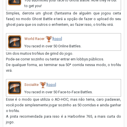
You submitted your race to Ghost Battle. Now they're out
to get you!
Simples, derrote um ghost (fantasma de alguém que jogou certa
fase) no modo Ghost Battle e terá a opção de fazer o upload do seu
ghost para que os outros o enfrentem, ao fazer isso, o troféu virá.
World Racer
[topo]
You raced in over 50 Online Battles.
Um dos muitos troféus de grind do jogo.
Pode-se correr sozinho ou tentar entrar em lobbys públicos.
De qualquer forma, ao terminar sua 50ª corrida nessa modo, o troféu
virá.
Socialite
[topo]
You raced in over 50 Face-to-Face Battles.
Esse é o modo que utiliza o AD-HOC, mas não tema, caro padawan,
você pode simplesmente jogar sozinho as 50 corridas e ainda ganhar
o troféu.
A pista recomendada para isso é a Harborline 765, a mais curta do
jogo.