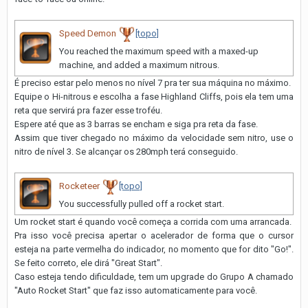
Speed Demon
[topo]
You reached the maximum speed with a maxed-up
machine, and added a maximum nitrous.
É preciso estar pelo menos no nível 7 pra ter sua máquina no máximo.
Equipe o Hi-nitrous e escolha a fase Highland Cliffs, pois ela tem uma
reta que servirá pra fazer esse troféu.
Espere até que as 3 barras se encham e siga pra reta da fase.
Assim que tiver chegado no máximo da velocidade sem nitro, use o
nitro de nível 3. Se alcançar os 280mph terá conseguido.
Rocketeer
[topo]
You successfully pulled off a rocket start.
Um rocket start é quando você começa a corrida com uma arrancada.
Pra isso você precisa apertar o acelerador de forma que o cursor
esteja na parte vermelha do indicador, no momento que for dito "Go!".
Se feito correto, ele dirá "Great Start".
Caso esteja tendo dificuldade, tem um upgrade do Grupo A chamado
"Auto Rocket Start" que faz isso automaticamente para você.