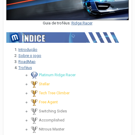
Guia de troféus:
Ridge Racer
Introdução
Sobre o jogo
RoadMap
Troféus
Platinum Ridge Racer
Stellar
Tech Tree Climber
Free Agent
Switching Sides
Accomplished
Nitrous Master