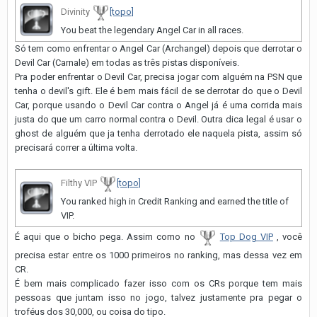
Divinity
[topo]
You beat the legendary Angel Car in all races.
Só tem como enfrentar o Angel Car (Archangel) depois que derrotar o
Devil Car (Carnale) em todas as três pistas disponíveis.
Pra poder enfrentar o Devil Car, precisa jogar com alguém na PSN que
tenha o devil's gift. Ele é bem mais fácil de se derrotar do que o Devil
Car, porque usando o Devil Car contra o Angel já é uma corrida mais
justa do que um carro normal contra o Devil. Outra dica legal é usar o
ghost de alguém que ja tenha derrotado ele naquela pista, assim só
precisará correr a última volta.
Filthy VIP
[topo]
You ranked high in Credit Ranking and earned the title of
VIP.
É aqui que o bicho pega. Assim como no
Top Dog VIP
, você
precisa estar entre os 1000 primeiros no ranking, mas dessa vez em
CR.
É bem mais complicado fazer isso com os CRs porque tem mais
pessoas que juntam isso no jogo, talvez justamente pra pegar o
troféus dos 30,000, ou coisa do tipo.