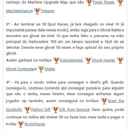
começo do Machine Upgrade Map que são
Triple Threat
,
Mad Mechanic
e
Tinkerer
.
3º - Ao terminar as 50 Spot Races, já terá chegado no nível 10 (é
impossível passar dele nesse modo), então siga para o Ghost Battle e
encontre um ghost de nível 16 que tenha feito o percurso na mão
principal do Harbourline 765 em um tempo razoável e fácil de se
derrotar. Derrote esse ghost 50 vezes e faça upload do seu próprio
ghost.
Assim ganhará os troféus
Ectoplasmed
,
Ghost Hunter
,
Ghost Contender
e
Stellar
.
4º - Vá para o modo online para conseguir o devil's gift. Quando
consegui-lo, continue correndo até conseguir passá-lo para alguém
que não o tenha, nesse Ínterim, deve conseguir enfrentar algum
jogador vip também, assim conseguirá os troféus
Steal the
Spotlight
,
Parting Gift
Gift from Beyond
. Caso queira, pode
continuar no online até inteirar 50 ou fazer isso mais tarde e pegar o
troféu
World Racer
.