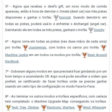
5º - Agora que recebeu o devil's gift, um novo modo de corrida
apareceu, então é hora de derrotar o Crinale (devil car) nas três pistas
disponíveis e ganhar o troféu
Exorcist
. Quando derrotá-lo em
todas as pistas, poderá usá-lo e enfrentar o Archangel (angel car).
Derrotando ele em todas as três pistas, ganhará o troféu
Divinity
.
6º - Agora corra em todas as pistas (nas duas mãos de cada uma)
pro troféu
Journeyman
, com todos os carros pro troféu
Machine Junkie
em em todos os modos pro troféu
Been Around
the Block
.
7º - Sobraram alguns modos em que precisará ficar grindando por um
bom tempo e acumulando CR. Aqui você pode escolher a ordem que
preferir, se certificando de fazer troféus onde se precise ganhar
usando um certo tipo de configuração no modo Face-to-Face.
8º - Ao terminar os outros modos e troféus específicos, com certeza
terá completado o Machine Upgrade Map conseguindo os troféus
Tech Tree Climber
,
Electronic Warfare
,
Wind Whipper
e