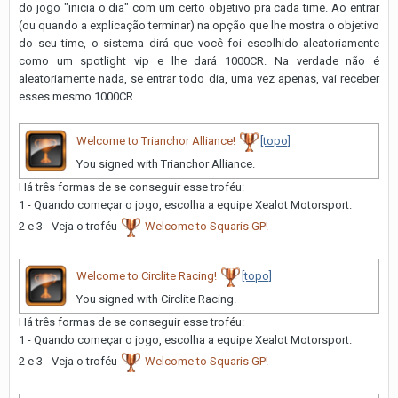
do jogo "inicia o dia" com um certo objetivo pra cada time. Ao entrar
(ou quando a explicação terminar) na opção que lhe mostra o objetivo
do seu time, o sistema dirá que você foi escolhido aleatoriamente
como um spotlight vip e lhe dará 1000CR. Na verdade não é
aleatoriamente nada, se entrar todo dia, uma vez apenas, vai receber
esses mesmo 1000CR.
Welcome to Trianchor Alliance!
[topo]
You signed with Trianchor Alliance.
Há três formas de se conseguir esse troféu:
1 - Quando começar o jogo, escolha a equipe Xe alot Motorsport.
2 e 3 - Veja o troféu
Welcome to Squaris GP!
Welcome to Circlite Racing!
[topo]
You signed with Circlite Racing.
Há três formas de se conseguir esse troféu:
1 - Quando começar o jogo, escolha a equipe Xe alot Motorsport.
2 e 3 - Veja o troféu
Welcome to Squaris GP!