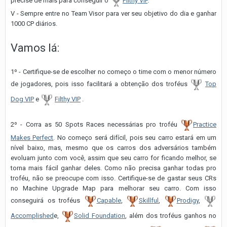
precise de mais para conseguir o
Filthy VIP
.
V - Sempre entre no Team Visor para ver seu objetivo do dia e ganhar
1000 CP diários.
Vamos lá:
1º - Cer tifique-se de escolher no começo o time com o menor número
de jogadores, pois isso facilitará a obtenção dos troféus
Top
Dog VIP
e
Filthy VIP
.
2º - Corra as 50 Spots Races necessárias pro troféu
Practice
Makes Perfect
. No começo será difícil, pois seu carro estará em um
nível baixo, mas, mesmo que os carros dos adversários também
evoluam junto com você, assim que seu carro for ficando melhor, se
torna mais fácil ganhar deles. Como não precisa ganhar todas pro
troféu, não se preocupe com isso. Certifique-se de gastar seus CRs
no Machine Upgrade Map para melhorar seu carro. Com isso
conseguirá os troféus
Capable
,
Skillful
,
Prodigy
,
Accomplished
e,
Solid Foundation
, além dos troféus ganhos no