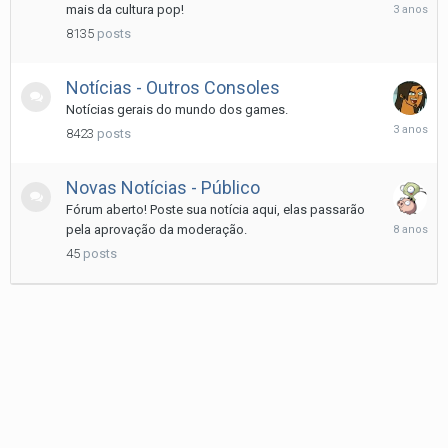
Janeiro
mais da cultura pop!
13,
8135
posts
2023
Notí­cias - Outros Consoles
Notí­cias gerais do mundo dos games.
Dezembr
8423
posts
27,
2022
Novas Notí­cias - Público
Fórum aberto! Poste sua notí­cia aqui, elas passarão
Junho
pela aprovação da moderação.
27,
45
posts
2018