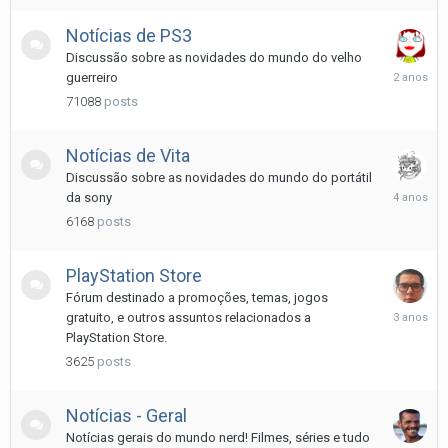
Notí­cias de PS3
Discussão sobre as novidades do mundo do velho
Maio
guerreiro
21,
71088
posts
2024
Notí­cias de Vita
Discussão sobre as novidades do mundo do portátil
Maio
da sony
6,
6168
posts
2022
PlayStation Store
Fórum destinado a promoções, temas, jogos
Fevereiro
gratuito, e outros assuntos relacionados a
26,
PlayStation Store.
2023
3625
posts
Notí­cias - Geral
Notícias gerais do mundo nerd! Filmes, séries e tudo