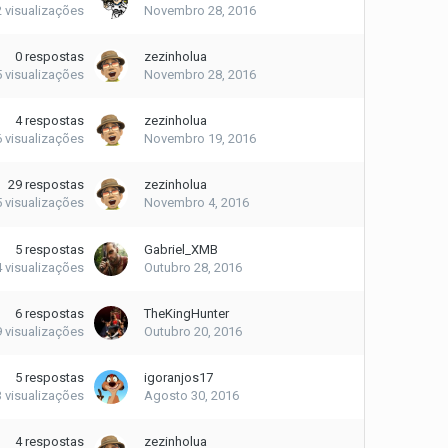
2
visualizações
Novembro 28, 2016
0
respostas
zezinholua
5
visualizações
Novembro 28, 2016
4
respostas
zezinholua
6
visualizações
Novembro 19, 2016
29
respostas
zezinholua
5
visualizações
Novembro 4, 2016
5
respostas
Gabriel_XMB
4
visualizações
Outubro 28, 2016
6
respostas
TheKingHunter
9
visualizações
Outubro 20, 2016
5
respostas
igoranjos17
3
visualizações
Agosto 30, 2016
4
respostas
zezinholua