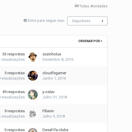
Todas Atividades
Entre para seguir isso
Seguidores
4
ORDENAR POR
33
respostas
zezinholua
2
visualizações
Dezembro 8, 2016
5
respostas
cloudfxgamer
9
visualizações
Junho 1, 2016
49
respostas
y-oslav
8
visualizações
Julho 31, 2018
9
respostas
FBanin
3
visualizações
Julho 9, 2018
0
respostas
DesaFifa-clube