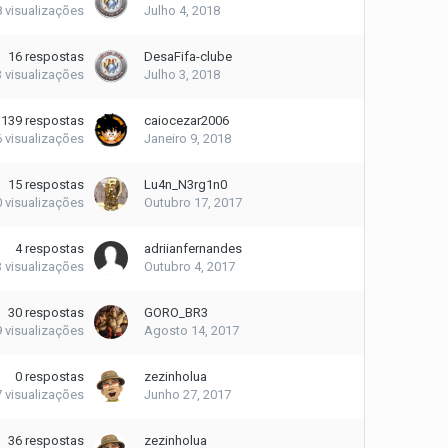
8
visualizações
Julho 4, 2018
16
respostas
DesaFifa-clube
3
visualizações
Julho 3, 2018
139
respostas
caiocezar2006
6
visualizações
Janeiro 9, 2018
15
respostas
Lu4n_N3rg1n0
0
visualizações
Outubro 17, 2017
4
respostas
adriianfernandes
3
visualizações
Outubro 4, 2017
30
respostas
GORO_BR3
9
visualizações
Agosto 14, 2017
0
respostas
zezinholua
7
visualizações
Junho 27, 2017
36
respostas
zezinholua