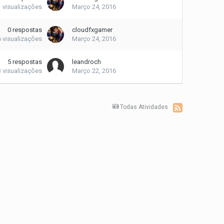
1
visualizações
Março 24, 2016
0
respostas
cloudfxgamer
6
visualizações
Março 24, 2016
5
respostas
leandroch
3
visualizações
Março 22, 2016
Todas Atividades