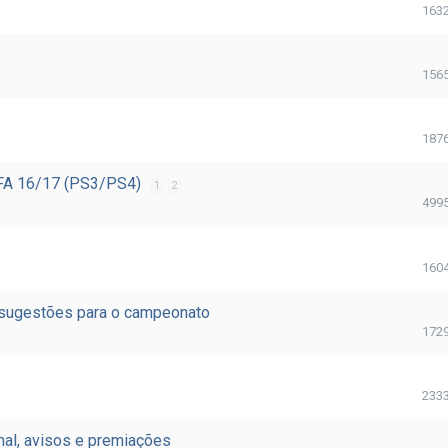
163
156
187
FIFA 16/17 (PS3/PS4)
1
2
499
160
 sugestões para o campeonato
172
233
nal, avisos e premiações