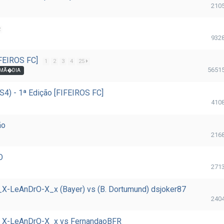
210
2
932
IFEIROS FC]
1
2
3
4
25
5651
 MÃ�DIA
4) - 1ª Edição [FIFEIROS FC]
410
ão
216
O
271
X-LeAnDrO-X_x (Bayer) vs (B. Dortumund) dsjoker87
240
x_X-LeAnDrO-X_x vs FernandaoBFR