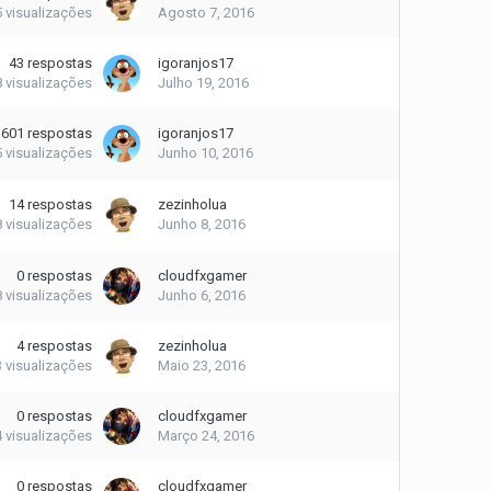
5
visualizações
Agosto 7, 2016
43
respostas
igoranjos17
8
visualizações
Julho 19, 2016
601
respostas
igoranjos17
5
visualizações
Junho 10, 2016
14
respostas
zezinholua
8
visualizações
Junho 8, 2016
0
respostas
cloudfxgamer
8
visualizações
Junho 6, 2016
4
respostas
zezinholua
3
visualizações
Maio 23, 2016
0
respostas
cloudfxgamer
4
visualizações
Março 24, 2016
0
respostas
cloudfxgamer