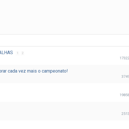
DALHAS
1
2
1732
rar cada vez mais o campeonato!
374
1985
251