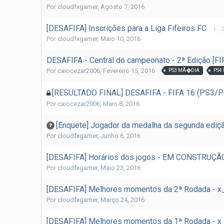
Por
cloudfxgamer
,
Agosto 7, 2016
[DESAFIFA] Inscrições para a Liga Fifeiros FC
1
Por
cloudfxgamer
,
Maio 10, 2016
DESAFIFA - Central do campeonato - 2ª Edição [F
Por
caiocezar2006
,
Fevereiro 15, 2016
PS3 MÃ�DIA
PS4
[RESULTADO FINAL] DESAFIFA - FIFA 16 (PS3/PS
Por
caiocezar2006
,
Maio 8, 2016
[Enquete] Jogador da medalha da segunda ediç
Por
cloudfxgamer
,
Junho 6, 2016
[DESAFIFA] Horários dos jogos - EM CONSTRUÇÃ
Por
cloudfxgamer
,
Maio 23, 2016
[DESAFIFA] Melhores momentos da 2ª Rodada - x_
Por
cloudfxgamer
,
Março 24, 2016
[DESAFIFA] Melhores momentos da 1ª Rodada - 