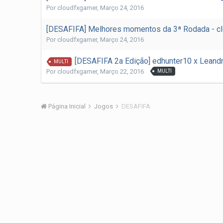
Por
cloudfxgamer
,
Março 24, 2016
[DESAFIFA] Melhores momentos da 3ª Rodada - c
Por
cloudfxgamer
,
Março 24, 2016
[DESAFIFA 2a Edição] edhunter10 x Leandr
MULTI
Por
cloudfxgamer
,
Março 22, 2016
MULTI
Página Inicial
Jogos
DESAFIFA