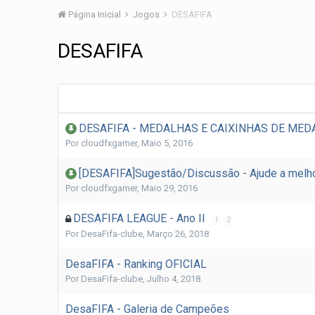
Página Inicial
Jogos
DESAFIFA
DESAFIFA
DESAFIFA - MEDALHAS E CAIXINHAS DE ME
Por
cloudfxgamer
,
Maio 5, 2016
[DESAFIFA]Sugestão/Discussão - Ajude a melho
Por
cloudfxgamer
,
Maio 29, 2016
DESAFIFA LEAGUE - Ano II
1
2
Por
DesaFifa-clube
,
Março 26, 2018
DesaFIFA - Ranking OFICIAL
Por
DesaFifa-clube
,
Julho 4, 2018
DesaFIFA - Galeria de Campeões