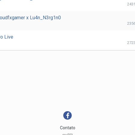
243
loudfxgamer x Lu4n_N3rg1n0
235
o Live
272
Contato