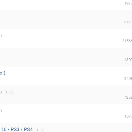
122
312
6
2156
430
o!)
249
to
1
2
425
o
107
 16 - PS3 / PS4
1
2