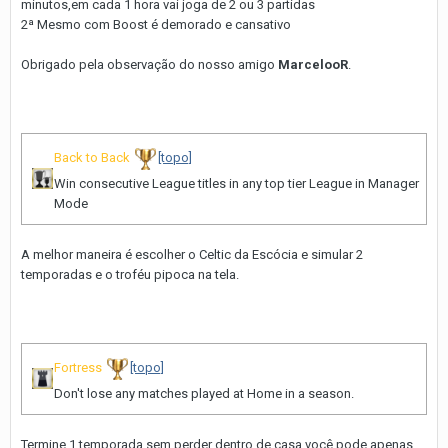
minutos,em cada 1 hora vai joga de 2 ou 3 partidas
2ª Mesmo com Boost é demorado e cansativo
Obrigado pela observação do nosso amigo
MarcelooR
.
Back to Back
[topo]
Win consecutive League titles in any top tier League in Manager
Mode
A melhor maneira é escolher o Celtic da Escócia e simular 2
temporadas e o troféu pipoca na tela.
Fortress
[topo]
Don't lose any matches played at Home in a season.
Termine 1 temporada sem perder dentro de casa,você pode apenas