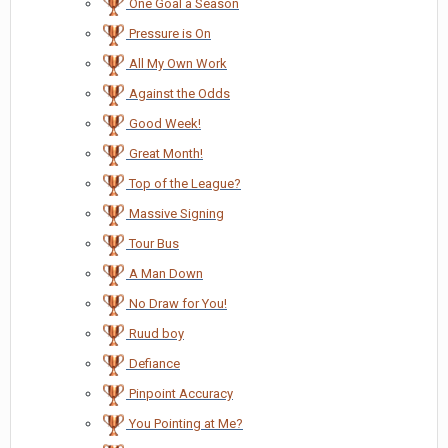
One Goal a Season
Pressure is On
All My Own Work
Against the Odds
Good Week!
Great Month!
Top of the League?
Massive Signing
Tour Bus
A Man Down
No Draw for You!
Ruud boy
Defiance
Pinpoint Accuracy
You Pointing at Me?