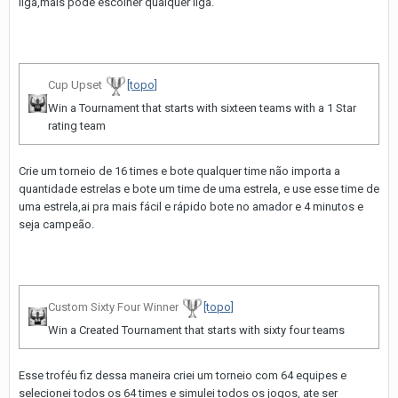
liga,mais pode escolher qualquer liga.
Cup Upset
[topo]
Win a Tournament that starts with sixteen teams with a 1 Star
rating team
Crie um torneio de 16 times e bote qualquer time não importa a
quantidade estrelas e bote um time de uma estrela, e use esse time de
uma estrela,ai pra mais fácil e rápido bote no amador e 4 minutos e
seja campeão.
Custom Sixty Four Winner
[topo]
Win a Created Tournament that starts with sixty four teams
Esse troféu fiz dessa maneira criei um torneio com 64 equipes e
selecionei todos os 64 times e simulei todos os jogos, ate ser