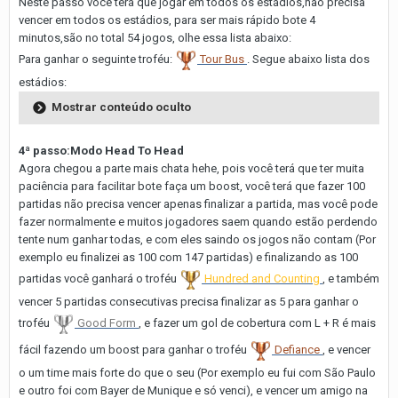
Neste passo você terá que jogar em todos os estádios,não precisa
vencer em todos os estádios, para ser mais rápido bote 4
minutos,são no total 54 jogos, olhe essa lista abaixo:
Para ganhar o seguinte troféu:
Tour Bus
. Segue abaixo lista dos
estádios:
Mostrar conteúdo oculto
4ª passo:Modo Head To Head
Agora chegou a parte mais chata hehe, pois você terá que ter muita
paciência para facilitar bote faça um boost, você terá que fazer 100
partidas não precisa vencer apenas finalizar a partida, mas você pode
fazer normalmente e muitos jogadores saem quando estão perdendo
tente num ganhar todas, e com eles saindo os jogos não contam (Por
exemplo eu finalizei as 100 com 147 partidas) e finalizando as 100
partidas você ganhará o troféu
Hundred and Counting
, e também
vencer 5 partidas consecutivas precisa finalizar as 5 para ganhar o
troféu
Good Form
, e fazer um gol de cobertura com L + R é mais
fácil fazendo um boost para ganhar o troféu
Defiance
, e vencer
o um time mais forte do que o seu (Por exemplo eu fui com São Paulo
e outro foi com Bayer de Munique e só venci), e vencer um amigo na