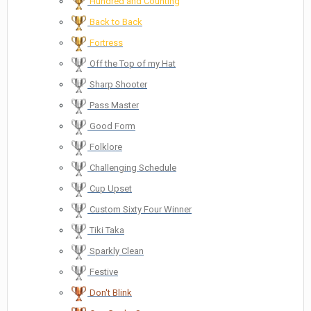
Hundred and Counting
Back to Back
Fortress
Off the Top of my Hat
Sharp Shooter
Pass Master
Good Form
Folklore
Challenging Schedule
Cup Upset
Custom Sixty Four Winner
Tiki Taka
Sparkly Clean
Festive
Don't Blink