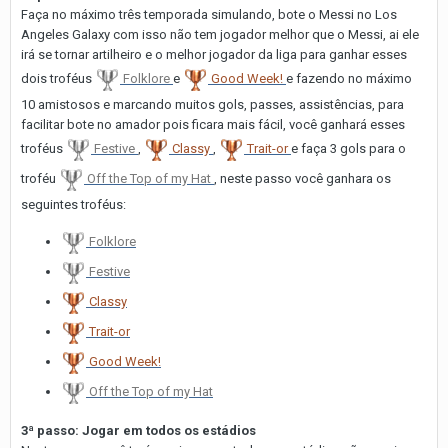
Faça no máximo três temporada simulando, bote o Messi no Los
Angeles Galaxy com isso não tem jogador melhor que o Messi, ai ele
irá se tornar artilheiro e o melhor jogador da liga para ganhar esses
dois troféus
Folklore
e
Good Week!
e fazendo no máximo
10 amistosos e marcando muitos gols, passes, assistências, para
facilitar bote no amador pois ficara mais fácil, você ganhará esses
troféus
Festive
,
Classy
,
Trait-or
e faça 3 gols para o
troféu
Off the Top of my Hat
, neste passo você ganhara os
seguintes troféus:
Folklore
Festive
Classy
Trait-or
Good Week!
Off the Top of my Hat
3ª passo: Jogar em todos os estádios