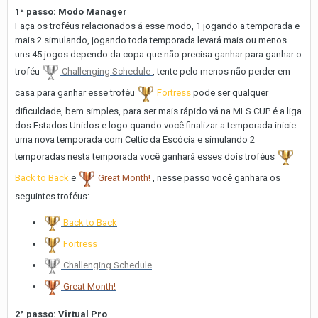
1ª passo: Modo Manager
Faça os troféus relacionados á esse modo, 1 jogando a temporada e
mais 2 simulando, jogando toda temporada levará mais ou menos
uns 45 jogos dependo da copa que não precisa ganhar para ganhar o
troféu
Challenging Schedule
, tente pelo menos não perder em
casa para ganhar esse troféu
Fortress
pode ser qualquer
dificuldade, bem simples, para ser mais rápido vá na MLS CUP é a liga
dos Estados Unidos e logo quando você finalizar a temporada inicie
uma nova temporada com Celtic da Escócia e simulando 2
temporadas nesta temporada você ganhará esses dois troféus
Back to Back
e
Great Month!
, nesse passo você ganhara os
seguintes troféus:
Back to Back
Fortress
Challenging Schedule
Great Month!
2ª passo: Virtual Pro