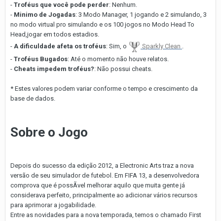
-
Troféus que você pode perder
: Nenhum.
-
Minimo de Jogadas
: 3 Modo Manager, 1 jogando e 2 simulando, 3
no modo virtual pro simulando e os 100 jogos no Modo Head To
Head,jogar em todos estadios.
-
A dificuldade afeta os troféus
: Sim, o
Sparkly Clean
.
-
Troféus Bugados
: Até o momento não houve relatos.
-
Cheats impedem troféus?
: Não possui cheats.
* Estes valores podem variar conforme o tempo e crescimento da
base de dados.
Sobre o Jogo
Depois do sucesso da edição 2012, a Electronic Arts traz a nova
versão de seu simulador de futebol. Em FIFA 13, a desenvolvedora
comprova que é possÃ­vel melhorar aquilo que muita gente já
considerava perfeito, principalmente ao adicionar vários recursos
para aprimorar a jogabilidade.
Entre as novidades para a nova temporada, temos o chamado First