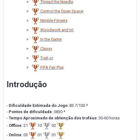
Thread the Needle
Control the Open Space
Nimble Fingers
Woodwork and In!
In the Game
Classy
Trait-or
FIFA Fair Play
Introdução
-
Dificuldade Estimada do Jogo
: 83.7/100 *
-
Pontos de dificuldade
: 3830 *
-
Tempo Aproximado de obtenção dos troféus
: 30-60 horas
-
Offline
: 21
10
02
-
Online
: 03
01
01