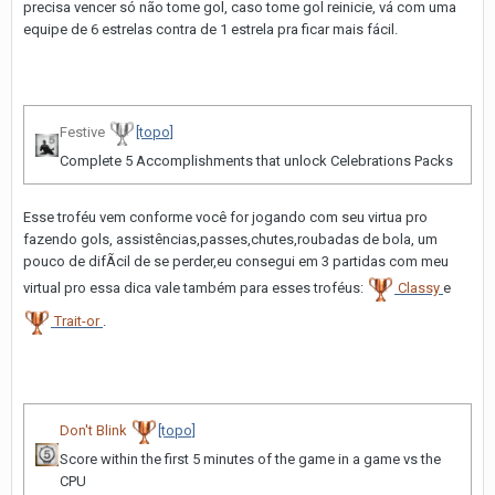
precisa vencer só não tome gol, caso tome gol reinicie, vá com uma
equipe de 6 estrelas contra de 1 estrela pra ficar mais fácil.
Festive
[topo]
Complete 5 Accomplishments that unlock Celebrations Packs
Esse troféu vem conforme você for jogando com seu virtua pro
fazendo gols, assistências,passes,chutes,roubadas de bola, um
pouco de difÃ­cil de se perder,eu consegui em 3 partidas com meu
virtual pro essa dica vale também para esses troféus:
Classy
e
Trait-or
.
Don't Blink
[topo]
Score within the first 5 minutes of the game in a game vs the
CPU