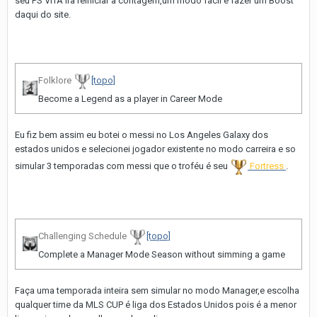
seu PS VITA ira reiniciar a contagem,um modo fácil é fazer um Boost
daqui do site.
Folklore
[topo]
Become a Legend as a player in Career Mode
Eu fiz bem assim eu botei o messi no Los Angeles Galaxy dos
estados unidos e selecionei jogador existente no modo carreira e so
simular 3 temporadas com messi que o troféu é seu
Fortress
.
Challenging Schedule
[topo]
Complete a Manager Mode Season without simming a game
Faça uma temporada inteira sem simular no modo Manager,e escolha
qualquer time da MLS CUP é liga dos Estados Unidos pois é a menor