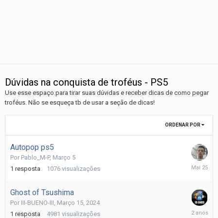
Dúvidas na conquista de troféus - PS5
Use esse espaço para tirar suas dúvidas e receber dicas de como pegar
troféus. Não se esqueça tb de usar a seção de dicas!
ORDENAR POR
Autopop ps5
Por
Pablo_M-P
,
Março 5
Maio
1
resposta
1076
visualizações
25
Ghost of Tsushima
Por
III-BUENO-III
,
Março 15, 2024
Março
1
resposta
4981
visualizações