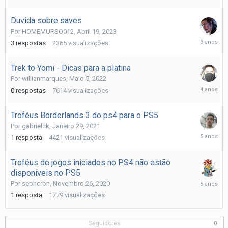
19,
2024
Duvida sobre saves
Por
HOMEMURSO012
,
Abril 19, 2023
Abril
3
respostas
2366
visualizações
22,
2023
Trek to Yomi - Dicas para a platina
Por
willianmarques
,
Maio 5, 2022
Maio
0
respostas
7614
visualizações
5,
2022
Troféus Borderlands 3 do ps4 para o PS5
Por
gabrielck
,
Janeiro 29, 2021
Março
1
resposta
4421
visualizações
5,
2021
Troféus de jogos iniciados no PS4 não estão
disponíveis no PS5
Novembr
Por
sephcron
,
Novembro 26, 2020
26,
1
resposta
1779
visualizações
2020
Seguidores
0