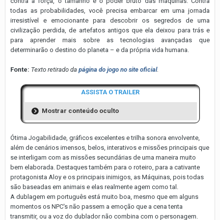
contra a força, o tamanho e o poder bruto das máquinas. Contra
todas as probabilidades, você precisa embarcar em uma jornada
irresistível e emocionante para descobrir os segredos de uma
civilização perdida, de artefatos antigos que ela deixou para trás e
para aprender mais sobre as tecnologias avançadas que
determinarão o destino do planeta – e da própria vida humana.
Fonte:
Texto retirado da
página do jogo no site oficial
.
ASSISTA O TRAILER
Mostrar conteúdo oculto
Ótima Jogabilidade, gráficos excelentes e trilha sonora envolvente,
além de cenários imensos, belos, interativos e missões principais que
se interligam com as missões secundárias de uma maneira muito
bem elaborada. Destaques também para o roteiro, para a cativante
protagonista Aloy e os principais inimigos, as Máquinas, pois todas
são baseadas em animais e elas realmente agem como tal.
A dublagem em português está muito boa, mesmo que em alguns
momentos os NPC's não passem a emoção que a cena tenta
transmitir, ou a voz do dublador não combina com o personagem.