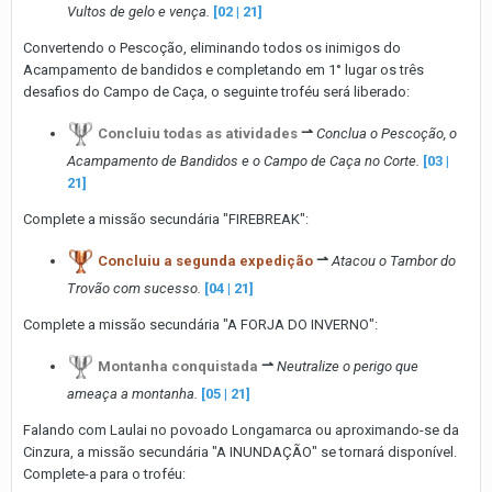
Vultos de gelo e vença.
[02 | 21]
Convertendo o Pescoção, eliminando todos os inimigos do
Acampamento de bandidos e completando em 1° lugar os três
desafios do Campo de Caça, o seguinte troféu será liberado:
Concluiu todas as atividades
⇀
Conclua o Pescoção, o
Acampamento de Bandidos e o Campo de Caça no Corte.
[03 |
21]
Complete a missão secundária "FIREBREAK":
Concluiu a segunda expedição
⇀
Atacou o Tambor do
Trovão com sucesso.
[04 | 21]
Complete a missão secundária "A FORJA DO INVERNO":
Montanha conquistada
⇀
Neutralize o perigo que
ameaça a montanha.
[05 | 21]
Falando com Laulai no povoado Longamarca ou aproximando-se da
Cinzura, a missão secundária "A INUNDAÇÃO" se tornará disponível.
Complete-a para o troféu: