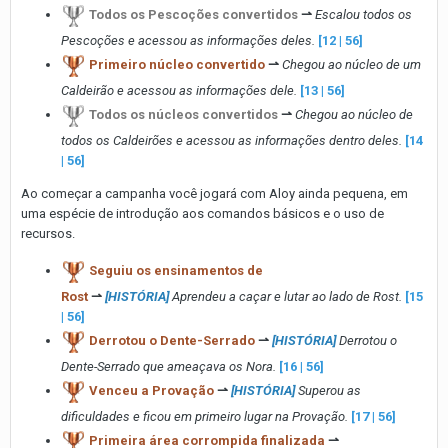
Todos os Pescoções convertidos
⇀
Escalou todos os
Pescoções e acessou as informações deles.
[12 | 56]
Primeiro núcleo convertido
⇀
Chegou ao núcleo de um
Caldeirão e acessou as informações dele.
[13 | 56]
Todos os núcleos convertidos
⇀
Chegou ao núcleo de
todos os Caldeirões e acessou as informações dentro deles.
[14
| 56]
Ao começar a campanha você jogará com Aloy ainda pequena, em
uma espécie de introdução aos comandos básicos e o uso de
recursos.
Seguiu os ensinamentos de
Rost
⇀
[HISTÓRIA]
Aprendeu a caçar e lutar ao lado de Rost.
[15
| 56]
Derrotou o Dente-Serrado
⇀
[HISTÓRIA]
Derrotou o
Dente-Serrado que ameaçava os Nora.
[16 | 56]
Venceu a Provação
⇀
[HISTÓRIA]
Superou as
dificuldades e ficou em primeiro lugar na Provação.
[17 | 56]
Primeira área corrompida finalizada
⇀