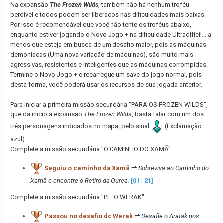
Na expansão
The Frozen Wilds
, também não há nenhum troféu
perdível e todos podem ser liberados nas dificuldades mais baixas.
Por isso é recomendável que você não tente os troféus abaixo,
enquanto estiver jogando o Novo Jogo + na dificuldade Ultradifícil... a
menos que esteja em busca de um desafio maior, pois as máquinas
demoníacas (Uma nova variação de máquinas), são muito mais
agressivas, resistentes e inteligentes que as máquinas corrompidas.
Termine o Novo Jogo + e recarregue um save do jogo normal, pois
desta forma, você poderá usar os recursos de sua jogada anterior.
Para iniciar a primeira missão secundária "PARA OS FROZEN WILDS",
que dá início á expansão
The Frozen Wilds
, basta falar com um dos
três personagens indicados no mapa, pelo sinal
(Exclamação
azul).
Complete a missão secundária "O CAMINHO DO XAMÃ":
Seguiu o caminho da Xamã
⇀
Sobreviva ao Caminho do
Xamã e encontre o Retiro da Ourea.
[01 | 21]
Complete a missão secundária "PELO WERAK":
Passou no desafio do Werak
⇀
Desafie o Aratak nos