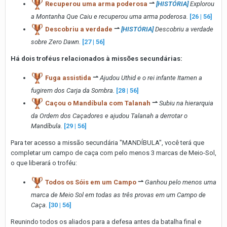
Recuperou uma arma poderosa
⇀
[HISTÓRIA]
Explorou
a Montanha Que Caiu e recuperou uma arma poderosa.
[26 | 56]
Descobriu a verdade
⇀
[HISTÓRIA]
Descobriu a verdade
sobre Zero Dawn.
[27 | 56]
Há dois troféus relacionados à missões secundárias:
Fuga assistida
⇀
Ajudou Uthid e o rei infante Itamen a
fugirem dos Carja da Sombra.
[28 | 56]
Caçou o Mandíbula com Talanah
⇀
Subiu na hierarquia
da Ordem dos Caçadores e ajudou Talanah a derrotar o
Mandíbula.
[29 | 56]
Para ter acesso a missão secundária "MANDÍBULA", você terá que
completar um campo de caça com pelo menos 3 marcas de Meio-Sol,
o que liberará o troféu:
Todos os Sóis em um Campo
⇀
Ganhou pelo menos uma
marca de Meio Sol em todas as três provas em um Campo de
Caça.
[30 | 56]
Reunindo todos os aliados para a defesa antes da batalha final e