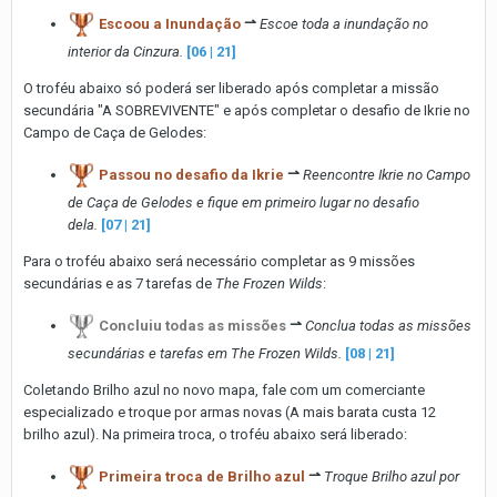
Escoou a Inundação
⇀
Escoe toda a inundação no
interior da Cinzura.
[06 | 21]
O troféu abaixo só poderá ser liberado após completar a missão
secundária "A SOBREVIVENTE" e após completar o desafio de Ikrie no
Campo de Caça de Gelodes:
Passou no desafio da Ikrie
⇀
Reencontre Ikrie no Campo
de Caça de Gelodes e fique em primeiro lugar no desafio
dela.
[07 | 21]
Para o troféu abaixo será necessário completar as 9 missões
secundárias e as 7 tarefas de
The Frozen Wilds
:
Concluiu todas as missões
⇀
Conclua todas as missões
secundárias e tarefas em The Frozen Wilds.
[08 | 21]
Coletando Brilho azul no novo mapa, fale com um comerciante
especializado e troque por armas novas (A mais barata custa 12
brilho azul). Na primeira troca, o troféu abaixo será liberado:
Primeira troca de Brilho azul
⇀
Troque Brilho azul por