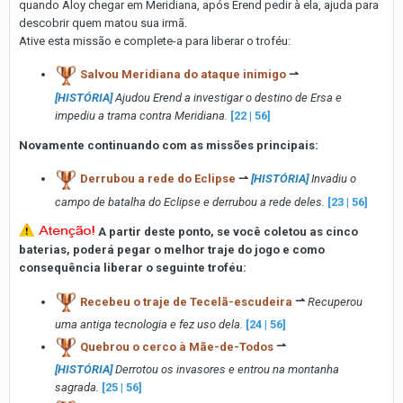
quando Aloy chegar em Meridiana, após Erend pedir à ela, ajuda para
descobrir quem matou sua irmã.
Ative esta missão e complete-a para liberar o troféu:
Salvou Meridiana do ataque inimigo
⇀
[HISTÓRIA]
Ajudou Erend a investigar o destino de Ersa e
impediu a trama contra Meridiana.
[22 | 56]
Novamente continuando com as missões principais:
Derrubou a rede do Eclipse
⇀
[HISTÓRIA]
Invadiu o
campo de batalha do Eclipse e derrubou a rede deles.
[23 | 56]
A partir deste ponto, se você coletou as cinco
baterias, poderá pegar o melhor traje do jogo e como
consequência liberar o seguinte troféu:
Recebeu o traje de Tecelã-escudeira
⇀
Recuperou
uma antiga tecnologia e fez uso dela.
[24 | 56]
Quebrou o cerco à Mãe-de-Todos
⇀
[HISTÓRIA]
Derrotou os invasores e entrou na montanha
sagrada.
[25 | 56]