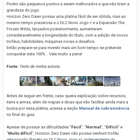
Porém são pequenos pontos a serem melhorados e que não tiram a
grandeza do jogo.
Horizon Zero Dawn possui uma platina fácil de ser obtida, mas ao
mesmo tempo prazerosa e o DLC Novo Jogo + e a Expansão The
Frozen Wilds, lançados posteriormente, aumentaram
consideravelmente a longevidade do título, com a adição de novos
troféus, habilidades, máquinas novas e desafios.
Então prepare-se para investir mais um bom tempo se pretende
conquistar este 100%... Vale muito a pena!
Fonte:
Texto de minha autoria.
Antes de seguir em frente, caso queira explicação sobre recursos,
itens e armas, além de mapas e dicas que irão facilitar ainda mais a
busca por essa platina, acesse a seção
Manual de sobrevivência
no final do guia.
Apesar de possuir as dificuldades "
Fácil
", "
Normal
", "
Difícil
" e
"
Muito difícil
", Horizon Zero Dawn não possui nenhum troféu
relacionado (Exceto no DLC Novo Jogo +). Independente da