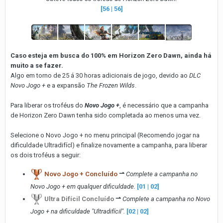
[56 | 56]
Caso esteja em busca do 100% em Horizon Zero Dawn, ainda há
muito a se fazer.
Algo em torno de 25 á 30 horas adicionais de jogo, devido ao
DLC
Novo Jogo +
e a expansão
The Frozen Wilds
.
Para liberar os troféus do
Novo Jogo +
, é necessário que a campanha
de Horizon Zero Dawn tenha sido completada ao menos uma vez.
Selecione o Novo Jogo + no menu principal (Recomendo jogar na
dificuldade Ultradifícl) e finalize novamente a campanha, para liberar
os dois troféus a seguir:
Novo Jogo + Concluído
⇀
Complete a campanha no
Novo Jogo + em qualquer dificuldade.
[01 | 02]
Ultra Difícil Concluído
⇀
Complete a campanha no Novo
Jogo + na dificuldade "Ultradifícil".
[02 | 02]