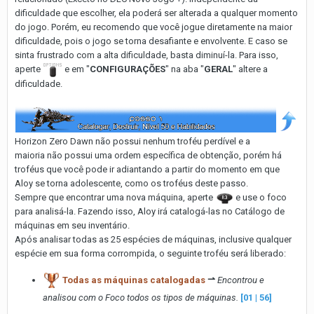
dificuldade que escolher, ela poderá ser alterada a qualquer momento
do jogo. Porém, eu recomendo que você jogue diretamente na maior
dificuldade, pois o jogo se torna desafiante e envolvente. E caso se
sinta frustrado com a alta dificuldade, basta diminuí-la. Para isso,
aperte
e em "
CONFIGURAÇÕES
" na aba "
GERAL
" altere a
dificuldade.
Horizon Zero Dawn não possui nenhum troféu perdível e a
maioria não possui uma ordem específica de obtenção, porém há
troféus que você pode ir adiantando a partir do momento em que
Aloy se torna adolescente, como os troféus deste passo.
Sempre que encontrar uma nova máquina, aperte
e use o foco
para analisá-la. Fazendo isso, Aloy irá catalogá-las no Catálogo de
máquinas em seu inventário.
Após analisar todas as 25 espécies de máquinas, inclusive qualquer
espécie em sua forma corrompida, o seguinte troféu será liberado:
Todas as máquinas catalogadas
⇀
Encontrou e
analisou com o Foco todos os tipos de máquinas.
[01 | 56]