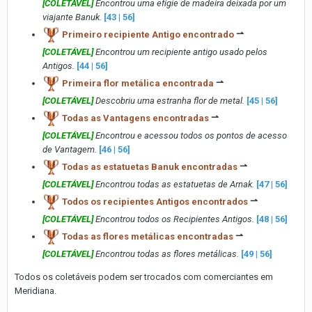
[COLETÁVEL]
Encontrou uma efígie de madeira deixada por um
viajante Banuk.
[43 | 56]
Primeiro recipiente Antigo encontrado
⇀
[COLETÁVEL]
Encontrou um recipiente antigo usado pelos
Antigos.
[44 | 56]
Primeira flor metálica encontrada
⇀
[COLETÁVEL]
Descobriu uma estranha flor de metal.
[45 | 56]
Todas as Vantagens encontradas
⇀
[COLETÁVEL]
Encontrou e acessou todos os pontos de acesso
de Vantagem.
[46 | 56]
Todas as estatuetas Banuk encontradas
⇀
[COLETÁVEL]
Encontrou todas as estatuetas de Arnak.
[47 | 56]
Todos os recipientes Antigos encontrados
⇀
[COLETÁVEL]
Encontrou todos os Recipientes Antigos.
[48 | 56]
Todas as flores metálicas encontradas
⇀
[COLETÁVEL]
Encontrou todas as flores metálicas.
[49 | 56]
Todos os coletáveis podem ser trocados com comerciantes em
Meridiana.