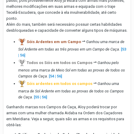
passo, pois provavelmente Aloy já estará com armas mais potentes,
melhores modificações em suas armas e equipada com o traje
Tecelã-Escudeira, que concede à ela invulnerabilidade, até certo
ponto.
Além do mais, também será necessário possuir certas habilidades
desbloqueadas e capacidade de converter alguns tipos de máquinas.
Sóis Ardentes em um Campo
⇀
Ganhou uma marca de
Sol Ardente em todas as três provas em um Campo de Caça.
[53
| 56]
Todos os Sóis em todos os Campos
⇀
Ganhou pelo
menos uma marca de Meio Sol em todas as provas de todos os
Campos de Caça.
[54 | 56]
Sóis ardentes em todos os campos
⇀
Ganhou uma
marca de Sol Ardente em todas as provas de todos os Campos
de Caça.
[55 | 56]
Ganhando marcas nos Campos de Caça, Aloy poderá trocar por
armas com uma mulher chamada Aidaba na Ordem dos Caçadores
em Meridiana. Veja a seguir, quais são as armas e os requisitos para
obtê-las: