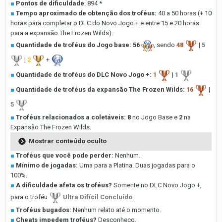
■
Pontos de dificuldade
: 894 *
■
Tempo aproximado de obtenção dos troféus:
40 a 50 horas (+ 10
horas para completar o DLC do Novo Jogo + e entre 15 e 20 horas
para a expansão The Frozen Wilds).
■
Quantidade de troféus do Jogo base:
56
, sendo
48
|
5
|
2
+
■
Quantidade de troféus do DLC Novo Jogo +:
1
|
1
■
Quantidade de troféus da expansão The Frozen Wilds:
16
|
5
■
Troféus relacionados a coletáveis:
8
no Jogo Base e
2
na
Expansão The Frozen Wilds.
Mostrar conteúdo oculto
■
Troféus que você pode perder:
Nenhum.
■
Mínimo de jogadas:
Uma para a Platina. Duas jogadas para o
100%.
■
A dificuldade afeta os troféus?
Somente no DLC Novo Jogo +,
para o troféu
Ultra Difícil Concluído
.
■
Troféus bugados:
Nenhum relato até o momento.
■
Cheats impedem troféus?
Desconheço.