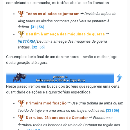
completando a campanha, os troféus abaixo serão liberados:
Todos os aliados se juntaram
⇀
Devido às ações de
Aloy, todos os aliados opcionais possíveis se juntaram à
defesa.
[31 | 56]
Deu fim à ameaça das máquinas de guerra
⇀
[HISTÓRIA]
Deu fim à ameaça das máquinas de guerra
antigas.
[32 | 56]
Contemple o belo final de um dos melhores... senão o melhor jogo
desta geração até agora.
Neste passo iremos em busca dos troféus que requerem uma certa
quantidade de ações e alguns troféus específicos.
Primeira modificação
⇀
Use uma Bobina de arma ou um
Tecido de traje em uma arma ou um traje modificável.
[33 | 56]
Derrubou 23 bonecos de Cortador
⇀
Encontrou e
derrubou todos os bonecos de treino de Cortador na região dos