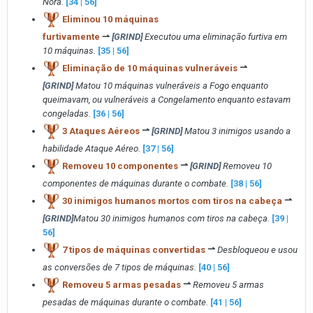
Nora.
[34 | 56]
Eliminou 10 máquinas
furtivamente
⇀
[GRIND]
Executou uma eliminação furtiva em
10 máquinas.
[35 | 56]
Eliminação de 10 máquinas vulneráveis
⇀
[GRIND]
Matou 10 máquinas vulneráveis a Fogo enquanto
queimavam, ou vulneráveis a Congelamento enquanto estavam
congeladas.
[36 | 56]
3 Ataques Aéreos
⇀
[GRIND]
Matou 3 inimigos usando a
habilidade Ataque Aéreo.
[37 | 56]
Removeu 10 componentes
⇀
[GRIND]
Removeu 10
componentes de máquinas durante o combate.
[38 | 56]
30 inimigos humanos mortos com tiros na cabeça
⇀
[GRIND]
Matou 30 inimigos humanos com tiros na cabeça.
[39 |
56]
7 tipos de máquinas convertidas
⇀
Desbloqueou e usou
as conversões de 7 tipos de máquinas.
[40 | 56]
Removeu 5 armas pesadas
⇀
Removeu 5 armas
pesadas de máquinas durante o combate.
[41 | 56]