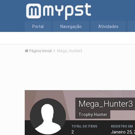
Portal
Navegação
Atividades
Página Inicial
Mega_Hunter3
Mega_Hunter3
Trophy Hunter
TOTAL DE ITENS
REGISTRO EM
2
Janeiro 25,