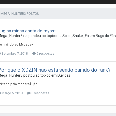
 MEGA_HUNTER3 POSTOU
Bug na minha conta do mypst
Mega_Hunter3
respondeu ao tópico de
Solid_Snake_Fa
em
Bugs do Fór
em vindo ao Mypsgay
Setembro 7, 2018
9 respostas
Por que o XDZIN não esta sendo banido do rank?
Mega_Hunter3
postou ao tópico em
Dúvidas
ditado pela moderaÃ§ão
Março 5, 2018
5 respostas