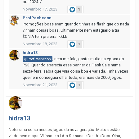
pra 2024
:/
Novembro 17, 2023
1
ProfPachecon
Promoções boas eram quando tinhas as flash que do nada
vinham coisas boas. Últimamente nem estagiario a tia
$ONIA tem pra errar kkkk
Novembro 18, 2023
1
hidra13
, nem me fale, gastei muito na época do
@ProfPachecon
PS3. Quando aparecia esse banner da Flash Sale numa
sexta-feira, sabia que viria coisa boa e variada. Tinha vezes
que nem conseguia olhar tudo, era mais de 2000 jogos.
Novembro 21, 2023
1
hidra13
Notei uma coisa nesses jogos da nova geração. Muitos estão
vindo sem mapa. Vi isso em I Am Setsuna e Death's Door. Olha,