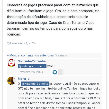
Criadores de jogos precisam parar com atualizações que
dificultam ou facilitam o jogo. Ora, se o cara comprou, ele
tinha noção da dificuldade que encontraria naquele
determinado tipo de jogo. Caso de Gran Turismo 7 que
baixaram demais os tempos para conseguir ouro nas
licenças.
Fevereiro 21, 2024
Mostrar comentários anteriores
%s mais
SobrinhaYstranha
valeu!
@Kalango_do_norte
Fevereiro 25, 2024
1
hidra13
O
já respondeu. E não se preocupe, o
@Kalango_do_norte
GT6 não tem nenhum troféu online. Também fique tranquilo
pois dá para fazer as licenças numa boa jogando apenas
com analógico. No final, o mais difícil é o troféu da DLC de
bater os tempos de Ayrton Senna. Esses tempos, eu achei
bem difíceis (apesar de que nem tentei repetir muito na