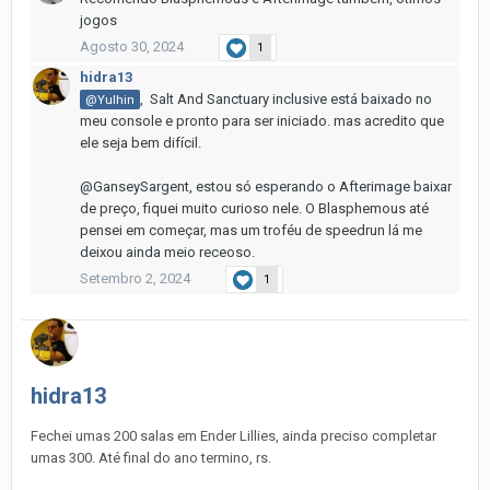
jogos
Agosto 30, 2024
1
hidra13
, Salt And Sanctuary inclusive está baixado no
@Yulhin
meu console e pronto para ser iniciado. mas acredito que
ele seja bem difícil.
@GanseySargent, estou só esperando o Afterimage baixar
de preço, fiquei muito curioso nele. O Blasphemous até
pensei em começar, mas um troféu de speedrun lá me
deixou ainda meio receoso.
Setembro 2, 2024
1
hidra13
Fechei umas 200 salas em Ender Lillies, ainda preciso completar
umas 300. Até final do ano termino, rs.