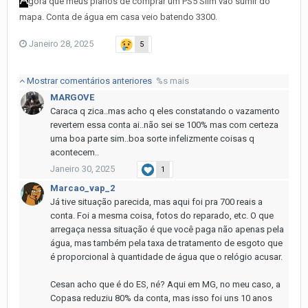
gora que meus planos de comprar um PS5 Slim vão sumir do
mapa. Conta de água em casa veio batendo 3300.
Janeiro 28, 2025
5
Mostrar comentários anteriores
%s mais
MARGOVE
Caraca q zica..mas acho q eles constatando o vazamento
revertem essa conta ai..não sei se 100% mas com certeza
uma boa parte sim..boa sorte infelizmente coisas q
acontecem..
Janeiro 30, 2025
1
Marcao_vap_2
Já tive situação parecida, mas aqui foi pra 700 reais a
conta. Foi a mesma coisa, fotos do reparado, etc. O que
arregaça nessa situação é que você paga não apenas pela
água, mas também pela taxa de tratamento de esgoto que
é proporcional à quantidade de água que o relógio acusar.
Cesan acho que é do ES, né? Aqui em MG, no meu caso, a
Copasa reduziu 80% da conta, mas isso foi uns 10 anos