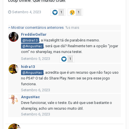
coop offline. Que mundo cruel.
Setembro 4, 2023
1
1
Mostrar comentários anteriores
%s mais
FreddieGellar
, a Hazelight tá de parabéns mesmo.
@hidra13
, será que dá? Realmente tem a opção "jogar
@AngusHac
com" no shareplay, mas nunca testei.
Setembro 5, 2023
1
hidra13
, acredita que é um recurso que não faço uso
@AngusHac
no PS4? O tal do Share Play. Nem sei se pra esse jogo
funciona.
Setembro 6, 2023
AngusHac
Deve funcionar, vale o teste. Eu até que usei bastante o
shareplay, acho um recurso muito útil.
Setembro 6, 2023