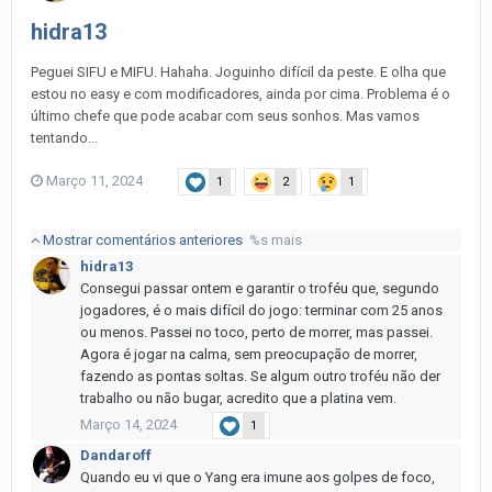
hidra13
Peguei SIFU e MIFU. Hahaha. Joguinho difícil da peste. E olha que
estou no easy e com modificadores, ainda por cima. Problema é o
último chefe que pode acabar com seus sonhos. Mas vamos
tentando...
Março 11, 2024
1
2
1
Mostrar comentários anteriores
%s mais
hidra13
Consegui passar ontem e garantir o troféu que, segundo
jogadores, é o mais difícil do jogo: terminar com 25 anos
ou menos. Passei no toco, perto de morrer, mas passei.
Agora é jogar na calma, sem preocupação de morrer,
fazendo as pontas soltas. Se algum outro troféu não der
trabalho ou não bugar, acredito que a platina vem.
Março 14, 2024
1
Dandaroff
Quando eu vi que o Yang era imune aos golpes de foco,