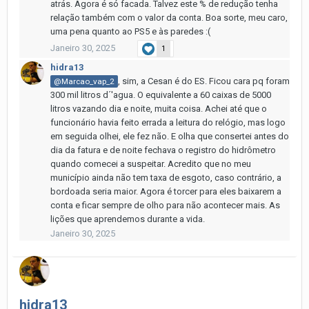
atrás. Agora é só facada. Talvez este % de redução tenha
relação também com o valor da conta. Boa sorte, meu caro,
uma pena quanto ao PS5 e às paredes
:(
Janeiro 30, 2025
1
hidra13
, sim, a Cesan é do ES. Ficou cara pq foram
@Marcao_vap_2
300 mil litros d´'agua. O equivalente a 60 caixas de 5000
litros vazando dia e noite, muita coisa. Achei até que o
funcionário havia feito errada a leitura do relógio, mas logo
em seguida olhei, ele fez não. E olha que consertei antes do
dia da fatura e de noite fechava o registro do hidrômetro
quando comecei a suspeitar. Acredito que no meu
município ainda não tem taxa de esgoto, caso contrário, a
bordoada seria maior. Agora é torcer para eles baixarem a
conta e ficar sempre de olho para não acontecer mais. As
lições que aprendemos durante a vida.
Janeiro 30, 2025
hidra13