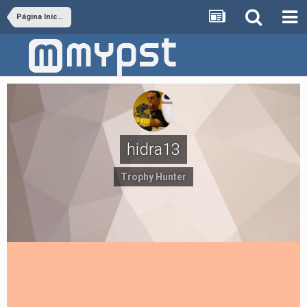
Página Inicial
hidra13
Trophy Hunter