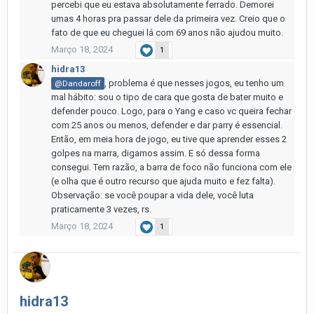
percebi que eu estava absolutamente ferrado. Demorei
umas 4 horas pra passar dele da primeira vez. Creio que o
fato de que eu cheguei lá com 69 anos não ajudou muito.
Março 18, 2024
1
hidra13
, problema é que nesses jogos, eu tenho um
@Dandaroff
mal hábito: sou o tipo de cara que gosta de bater muito e
defender pouco. Logo, para o Yang e caso vc queira fechar
com 25 anos ou menos, defender e dar parry é essencial.
Então, em meia hora de jogo, eu tive que aprender esses 2
golpes na marra, digamos assim. E só dessa forma
consegui. Tem razão, a barra de foco não funciona com ele
(e olha que é outro recurso que ajuda muito e fez falta).
Observação: se você poupar a vida dele, você luta
praticamente 3 vezes, rs.
Março 18, 2024
1
hidra13