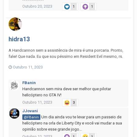
Outubro 20, 2023
1
1
hidra13
A Handcannon sem a assistência de mira é uma porcaria. Pronto,
falei! Que nada. Eu que sou péssimo em Resident Evil mesmo, rs.
Outubro 11, 2023
FBanin
Handcannon sem mira deve ser melhor que pilotar
helicóptero no GTA IV!
Outubro 11, 2023
3
JJovani
Um dia ainda vou te levar para um passeio de
@FBanin
helicóptero na orla de Liberty City e você vai mudar a sua
opinião sobre esse grande jogo...
Outubro 11, 2023
1
1