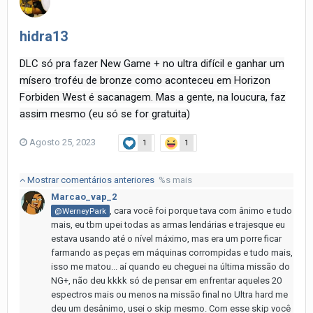
hidra13
DLC só pra fazer New Game + no ultra difícil e ganhar um
mísero troféu de bronze como aconteceu em Horizon
Forbiden West é sacanagem. Mas a gente, na loucura, faz
assim mesmo (eu só se for gratuita)
Agosto 25, 2023
1
1
Mostrar comentários anteriores
%s mais
Marcao_vap_2
, cara você foi porque tava com ânimo e tudo
@WerneyPark
mais, eu tbm upei todas as armas lendárias e trajesque eu
estava usando até o nível máximo, mas era um porre ficar
farmando as peças em máquinas corrompidas e tudo mais,
isso me matou... aí quando eu cheguei na última missão do
NG+, não deu kkkk só de pensar em enfrentar aqueles 20
espectros mais ou menos na missão final no Ultra hard me
deu um desânimo, usei o skip mesmo. Com esse skip você