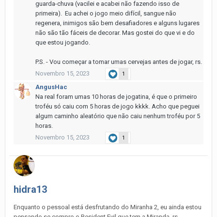
guarda-chuva (vacilei e acabei não fazendo isso de
primeira). Eu achei o jogo meio difícil, sangue não
regenera, inimigos são bem desafiadores e alguns lugares
não são tão fáceis de decorar. Mas gostei do que vi e do
que estou jogando.
P.S. - Vou começar a tomar umas cervejas antes de jogar, rs.
Novembro 15, 2023
1
AngusHac
Na real foram umas 10 horas de jogatina, é que o primeiro
troféu só caiu com 5 horas de jogo kkkk. Acho que peguei
algum caminho aleatório que não caiu nenhum troféu por 5
horas.
Novembro 15, 2023
1
hidra13
Enquanto o pessoal está desfrutando do Miranha 2, eu ainda estou
pensando se compro o Resident Evil que tem a Miranda, rs.