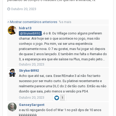
Outubro 20, 2023
Mostrar comentários anteriores
%s mais
hidra13
, é o 8. Ou Village como alguns preferem
@StrykerBR92
chamar. Até hoje sei o que acontece no jogo, mas não
conheço o jogo. Pra mim, vai ser uma experiência
praticamente nova. O 7 eu gostei, mas fui jogar só depois
de quase 2 anos lançado. E também me falta o Remake do
3, a esperança era que ele saísse na Plus, mas pelo jeito...
Outubro 20, 2023
StrykerBR92
Acho que até sai, cara. Esse REmake 3 aí não fez tanto
sucesso por ser muito curto. Eu platinei recentemente e
realmente parece uma DLC do 2 de tão curto. Então eu não
duvido que saia, pelo menos a versão pra PS4.
Outubro 20, 2023
1
GanseySargent
e eu tô rejogando God of War 1 no ps3 dps de 10 anos
kkkkkkkkkk