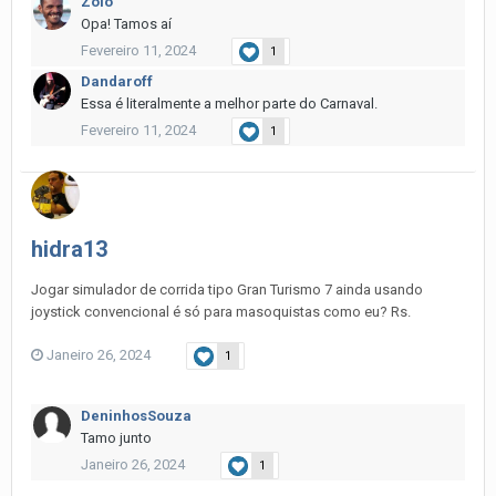
Zoio
Opa! Tamos aí
Fevereiro 11, 2024
1
Dandaroff
Essa é literalmente a melhor parte do Carnaval.
Fevereiro 11, 2024
1
hidra13
Jogar simulador de corrida tipo Gran Turismo 7 ainda usando
joystick convencional é só para masoquistas como eu? Rs.
Janeiro 26, 2024
1
DeninhosSouza
Tamo junto
Janeiro 26, 2024
1