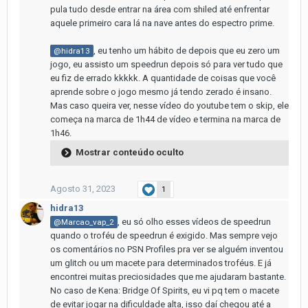
pula tudo desde entrar na área com shiled até enfrentar
aquele primeiro cara lá na nave antes do espectro prime.
, eu tenho um hábito de depois que eu zero um
@hidra13
jogo, eu assisto um speedrun depois só para ver tudo que
eu fiz de errado kkkkk. A quantidade de coisas que você
aprende sobre o jogo mesmo já tendo zerado é insano.
Mas caso queira ver, nesse vídeo do youtube tem o skip, ele
começa na marca de 1h44 de vídeo e termina na marca de
1h46.
Mostrar conteúdo oculto
Agosto 31, 2023
1
hidra13
, eu só olho esses vídeos de speedrun
@Marcao_vap_2
quando o troféu de speedrun é exigido. Mas sempre vejo
os comentários no PSN Profiles pra ver se alguém inventou
um glitch ou um macete para determinados troféus. E já
encontrei muitas preciosidades que me ajudaram bastante.
No caso de Kena: Bridge Of Spirits, eu vi pq tem o macete
de evitar jogar na dificuldade alta, isso daí chegou até a