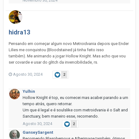
Novembro 30, 2024
hidra13
Pensando em começar algum novo Metroidvania depois que Ender
Lilies me conquistou (Bloodstained já tinha feito isso
também). Me animando a jogar Hollow Knight. Mas acho que vou
ser covarde e usar do glitch da invencibilidade, rs.
Agosto 30, 2024
2
Yulhin
Hollow Knight é top, eu comecei mas acabei parando a um
tempo atrás, quero retornar.
Um que é legal e é soulslike com metroidvania é o Salt and
Sanctuary, bem maneiro esse, recomendo.
Agosto 30, 2024
2
GanseySargent
Recomendo Blasphemous e Afterimage também, ótimos