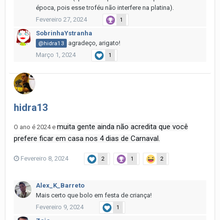
época, pois esse troféu não interfere na platina).
Fevereiro 27, 2024
1
SobrinhaYstranha
agradeço, arigato!
@hidra13
Março 1, 2024
1
hidra13
muita gente ainda não acredita que você
O ano é 2024 e
prefere ficar em casa nos 4 dias de Carnaval.
Fevereiro 8, 2024
2
1
2
Alex_K_Barreto
Mais certo que bolo em festa de criança!
Fevereiro 9, 2024
1