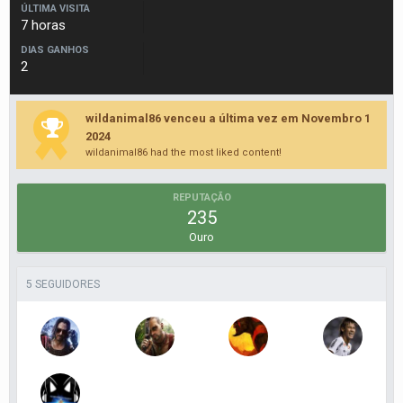
ÚLTIMA VISITA
7 horas
DIAS GANHOS
2
wildanimal86 venceu a última vez em Novembro 1
2024
wildanimal86 had the most liked content!
REPUTAÇÃO
235
Ouro
5 SEGUIDORES