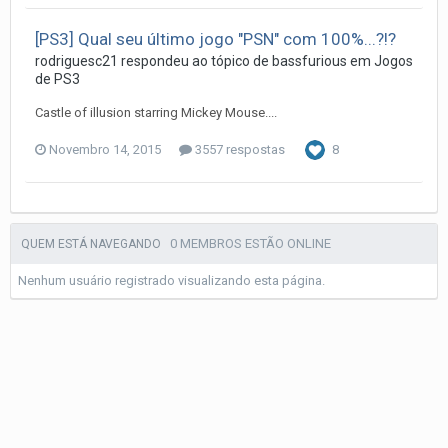
[PS3] Qual seu último jogo "PSN" com 100%...?!?
rodriguesc21
respondeu ao tópico de
bassfurious
em
Jogos
de PS3
Castle of illusion starring Mickey Mouse....
Novembro 14, 2015
3557 respostas
8
0 MEMBROS ESTÃO ONLINE
QUEM ESTÁ NAVEGANDO
Nenhum usuário registrado visualizando esta página.