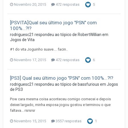
Novembro 20, 2015
472 respostas
5
[PSVITA]Qual seu último jogo "PSN" com
100%...?!?
rodriguesc21
respondeu ao tópico de
RobertWillian
em
Jogos de Vita
#1 do vita Joguinho suave.... facin..
Novembro 17, 2015
472 respostas
6
[PS3] Qual seu último jogo "PSN" com 100%...?!?
rodriguesc21
respondeu ao tópico de
bassfurious
em
Jogos
de PS3
Pow cara mesma coisa aconteceu comigo comecei e depois
deixei largado, minha esposa jogou gostou e terminou o que
faltava... rsrsrsr
Novembro 15, 2015
3557 respostas
1