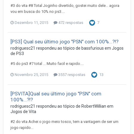
#3 do vita #8 Total Joginho divertido, gostei muito dele... agora
vou em busca do 10% no ps3....
Dezembro 11, 2015
472 respostas
7
[PS3] Qual seu último jogo "PSN" com 100%...?!?
rodriguesc21
respondeu ao tópico de
bassfurious
em
Jogos
de PS3
#5 do ps3 #7 total ... Muito facil e rapido....
Novembro 25, 2015
3557 respostas
13
[PSVITA]Qual seu último jogo "PSN" com
100%...?!?
rodriguesc21
respondeu ao tópico de
RobertWillian
em
Jogos de Vita
#2 do vita Achei o jogo meio tosco, tem a vantagem de ser um
jogo rapido...